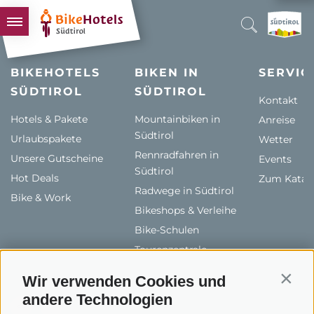
BIKEHOTELS
BIKEHOTELS
BIKEN IN
SERVIC
SÜDTIROL
HOTELS & PAKETE
SÜDTIROL
Kontakt
TOUREN & REVIERE
Hotels & Pakete
Mountainbiken in
Anreise
Südtirol
Urlaubspakete
SÜDTIROL & WIR
Wetter
Rennradfahren in
Unsere Gutscheine
Events
SCHLUSSLICHTER
Südtirol
Hot Deals
Zum Katal
Radwege in Südtirol
Bike & Work
Bikeshops & Verleihe
Bike-Schulen
Tourenzentrale
Wir verwenden Cookies und
Contin
andere Technologien