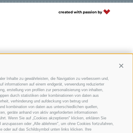
BIKEHOTELS FINDEN
created with passion by
URLAUBSPAKETE
Contin
ler Inhalte zu gewährleisten, die Navigation zu verbessern und,
uf informationen auf einem endgerät, verwendung reduzierter
g, erstellung von profilen zur personalisierung von inhalten,
uppen durch statistiken oder kombinationen von daten aus
erheit, verhinderung und aufdeckung von betrug und
und kombination von daten aus unterschiedlichen quellen,
ten, geräte anhand von aktiv angeforderten informationen
ührt. Wenn Sie auf „Cookies akzeptieren" klicken, erklären Sie
l anzupassen oder „Alle ablehnen", um ohne Cookies fortzufahren,
te oder auf das Schildsymbol unten links klicken. Ihre