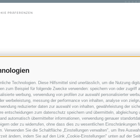
KIE PRÄFERENZEN
hnologien
che Technologien. Diese Hilfsmittel sind unerlässlich, um die Nutzung digita
n zum Beispiel für folgende Zwecke verwenden: speichern von oder zugriff a
lisierte werbung, verwendung von profilen zur auswahl personalisierter werbun
 der werbeleistung, messung der performance von inhalten, analyse von zielgr
wendung reduzierter daten zur auswahl von inhalten, gewährleistung der sich
ihre entscheidungen zum datenschutz speichern und übermitteln, abgleichung 
hand automatisch übermittelter informationen, verwendung genauer standortda
rweigern oder zu widerrufen, ohne dass dies zu wesentlichen Einschränkungen f
. Verwenden Sie die Schaltfläche „Einstellungen verwalten", um Ihre Auswah
erzeit ändern, indem Sie auf den Link „Cookie-Einstellungen" unten auf der Sei