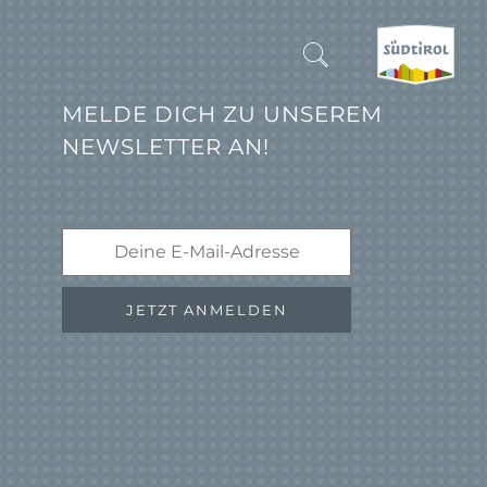
MELDE DICH ZU UNSEREM
NEWSLETTER AN!
SUCHEN & BUCHEN
ENTDECKE SÜDTIROL
WANN?
-
JETZT ANMELDEN
WOHIN?
WAS?