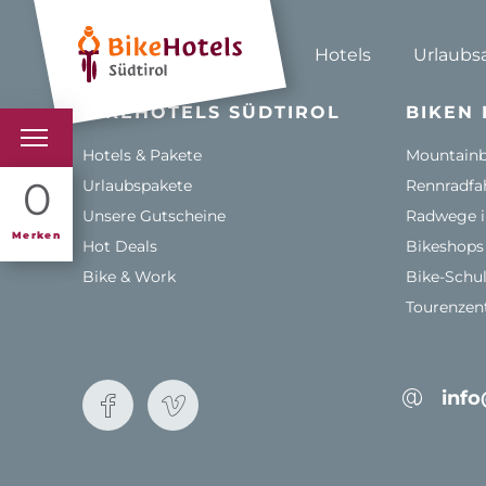
Hotels
Urlaubs
BIKEHOTELS SÜDTIROL
BIKEN 
Hotels & Pakete
Mountainbi
BIKEHOTELS
0
Urlaubspakete
Rennradfah
Unsere Gutscheine
Radwege i
HOTELS & PAKETE
Merken
Hot Deals
Bikeshops 
Bike & Work
Bike-Schu
TOUREN & REVIERE
Tourenzent
SÜDTIROL & WIR
SCHLUSSLICHTER
info