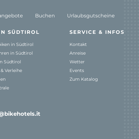
angebote
Buchen
Urlaubsgutscheine
IN SÜDTIROL
SERVICE & INFOS
ken in Südtirol
Kontakt
ren in Südtirol
Anreise
n Südtirol
Wetter
& Verleihe
Events
len
Zum Katalog
rale
@bikehotels.it