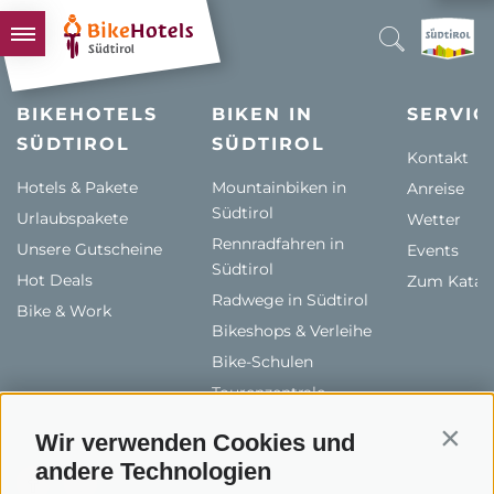
BIKEHOTELS
BIKEHOTELS
BIKEN IN
SERVIC
SÜDTIROL
HOTELS & PAKETE
SÜDTIROL
Kontakt
TOUREN & REVIERE
Hotels & Pakete
Mountainbiken in
Anreise
Südtirol
Urlaubspakete
SÜDTIROL & WIR
Wetter
Rennradfahren in
Unsere Gutscheine
Events
SCHLUSSLICHTER
Südtirol
Hot Deals
Zum Katal
Radwege in Südtirol
Bike & Work
Bikeshops & Verleihe
Bike-Schulen
Tourenzentrale
Wir verwenden Cookies und
Contin
andere Technologien