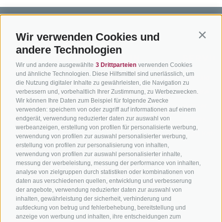
Wir verwenden Cookies und
Contin
andere Technologien
BIKEHOTELS
BIKEN IN
SERVIC
Wir und andere ausgewählte
3 Drittparteien
verwenden Cookies
SÜDTIROL
SÜDTIROL
und ähnliche Technologien. Diese Hilfsmittel sind unerlässlich, um
Kontakt
die Nutzung digitaler Inhalte zu gewährleisten, die Navigation zu
Hotels & Pakete
Mountainbiken in
Anreise
verbessern und, vorbehaltlich Ihrer Zustimmung, zu Werbezwecken.
Wir können Ihre Daten zum Beispiel für folgende Zwecke
Südtirol
Urlaubspakete
Wetter
verwenden: speichern von oder zugriff auf informationen auf einem
Rennradfahren in
Unsere Gutscheine
endgerät, verwendung reduzierter daten zur auswahl von
Events
Südtirol
werbeanzeigen, erstellung von profilen für personalisierte werbung,
Hot Deals
Zum Katal
verwendung von profilen zur auswahl personalisierter werbung,
Radwege in Südtirol
erstellung von profilen zur personalisierung von inhalten,
Bike & Work
verwendung von profilen zur auswahl personalisierter inhalte,
Bikeshops & Verleihe
messung der werbeleistung, messung der performance von inhalten,
Bike-Schulen
analyse von zielgruppen durch statistiken oder kombinationen von
daten aus verschiedenen quellen, entwicklung und verbesserung
Tourenzentrale
der angebote, verwendung reduzierter daten zur auswahl von
inhalten, gewährleistung der sicherheit, verhinderung und
aufdeckung von betrug und fehlerbehebung, bereitstellung und
anzeige von werbung und inhalten, ihre entscheidungen zum