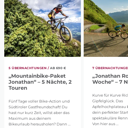
5 ÜBERNACHTUNGEN /
AB 690 €
7 ÜBERNACHTUNGEN
„Mountainbike-Paket
„Jonathan R
Jonathan“ – 5 Nächte, 2
Woche“ – 7 
Touren
Kurve für Kurve Ri
Gipfelglück. Das
Fünf Tage voller Bike-Action und
Apfelhochplateau b
Südtiroler Gastfreundschaft! Du
dein perfekter Star
hast nur kurz Zeit, willst aber das
spektakuläre Ren
Maximum aus deinem
Von hier aus ...
Bikeurlaub herausholen? Dann ...