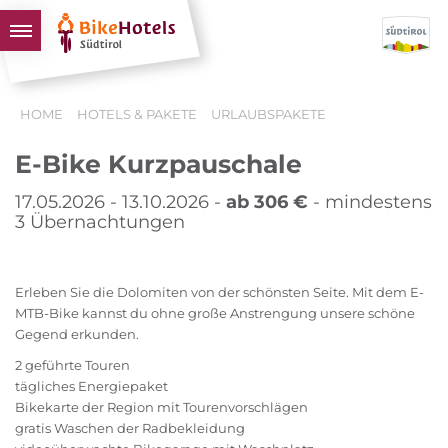
BIKEHOTELS
HOME
HOTELS & PAKETE
URLAUBSPAKETE
HOTELS & PAKETE
E-Bike Kurzpauschale
TOUREN & REVIERE
SÜDTIROL & WIR
17.05.2026 - 13.10.2026 -
ab 306 €
- mindestens
3 Übernachtungen
SCHLUSSLICHTER
Erleben Sie die Dolomiten von der schönsten Seite. Mit dem E-
MTB-Bike kannst du ohne große Anstrengung unsere schöne
Gegend erkunden.
2 geführte Touren
tägliches Energiepaket
Bikekarte der Region mit Tourenvorschlägen
gratis Waschen der Radbekleidung