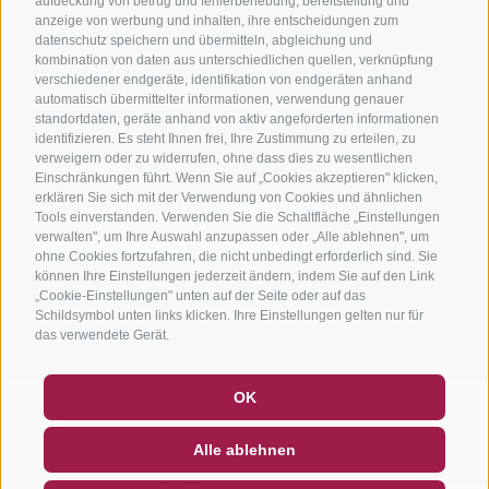
aufdeckung von betrug und fehlerbehebung, bereitstellung und
anzeige von werbung und inhalten, ihre entscheidungen zum
datenschutz speichern und übermitteln, abgleichung und
kombination von daten aus unterschiedlichen quellen, verknüpfung
verschiedener endgeräte, identifikation von endgeräten anhand
info@bikehotels.it
automatisch übermittelter informationen, verwendung genauer
standortdaten, geräte anhand von aktiv angeforderten informationen
identifizieren. Es steht Ihnen frei, Ihre Zustimmung zu erteilen, zu
verweigern oder zu widerrufen, ohne dass dies zu wesentlichen
MELDE DICH ZU UNSEREM NEWSLETTER AN!
Einschränkungen führt. Wenn Sie auf „Cookies akzeptieren" klicken,
erklären Sie sich mit der Verwendung von Cookies und ähnlichen
Tools einverstanden. Verwenden Sie die Schaltfläche „Einstellungen
verwalten", um Ihre Auswahl anzupassen oder „Alle ablehnen", um
ohne Cookies fortzufahren, die nicht unbedingt erforderlich sind. Sie
können Ihre Einstellungen jederzeit ändern, indem Sie auf den Link
JETZT ANMELDEN
„Cookie-Einstellungen" unten auf der Seite oder auf das
Schildsymbol unten links klicken. Ihre Einstellungen gelten nur für
das verwendete Gerät.
GUTSCHEINE
FAQ - QUALITÄTSGARANTIE
OK
IMPRESSUM
|
SITEMAP
|
COOKIE-RICHTLINIE
|
PRIVACY
|
NEWSLETTER
SOCIAL WALL
WETTER
Alle ablehnen
COOKIE PRÄFERENZEN
DE
IT
EN
created with passion by