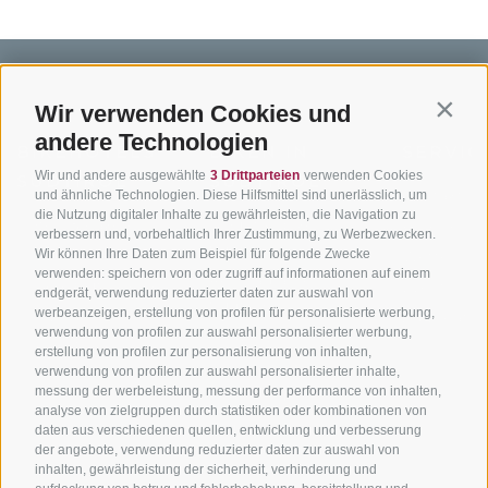
Wir verwenden Cookies und
Contin
andere Technologien
BIKEHOTELS
BIKEN IN
SERVIC
Wir und andere ausgewählte
3 Drittparteien
verwenden Cookies
SÜDTIROL
SÜDTIROL
Kontakt
und ähnliche Technologien. Diese Hilfsmittel sind unerlässlich, um
die Nutzung digitaler Inhalte zu gewährleisten, die Navigation zu
Hotels & Pakete
Mountainbiken in
Anreise
verbessern und, vorbehaltlich Ihrer Zustimmung, zu Werbezwecken.
Südtirol
Urlaubspakete
Wir können Ihre Daten zum Beispiel für folgende Zwecke
Wetter
verwenden: speichern von oder zugriff auf informationen auf einem
Rennradfahren in
Unsere Gutscheine
Events
endgerät, verwendung reduzierter daten zur auswahl von
Südtirol
werbeanzeigen, erstellung von profilen für personalisierte werbung,
Hot Deals
Zum Katal
verwendung von profilen zur auswahl personalisierter werbung,
Radwege in Südtirol
Bike & Work
erstellung von profilen zur personalisierung von inhalten,
Bikeshops & Verleihe
verwendung von profilen zur auswahl personalisierter inhalte,
messung der werbeleistung, messung der performance von inhalten,
Bike-Schulen
analyse von zielgruppen durch statistiken oder kombinationen von
Tourenzentrale
daten aus verschiedenen quellen, entwicklung und verbesserung
der angebote, verwendung reduzierter daten zur auswahl von
inhalten, gewährleistung der sicherheit, verhinderung und