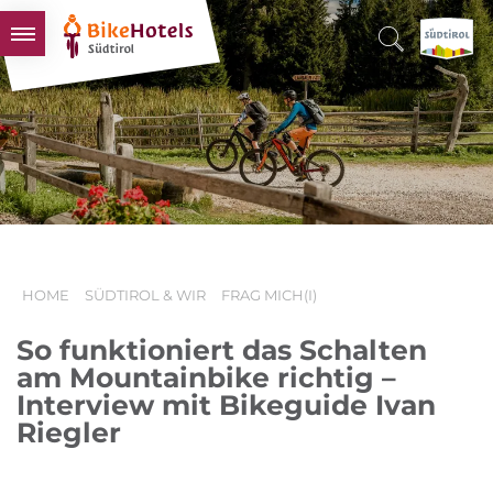
BIKEHOTELS
HOTELS & PAKETE
TOUREN & REVIERE
SÜDTIROL & WIR
SCHLUSSLICHTER
HOME
SÜDTIROL & WIR
FRAG MICH(I)
So funktioniert das Schalten
am Mountainbike richtig –
Interview mit Bikeguide Ivan
Riegler