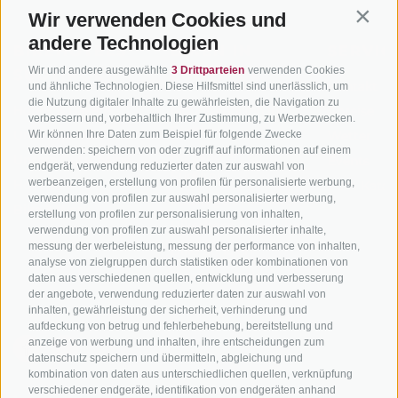
Wir verwenden Cookies und
Contin
andere Technologien
BIKEHOTELS
BIKEN IN
SERVIC
Wir und andere ausgewählte
3 Drittparteien
verwenden Cookies
SÜDTIROL
SÜDTIROL
Kontakt
und ähnliche Technologien. Diese Hilfsmittel sind unerlässlich, um
die Nutzung digitaler Inhalte zu gewährleisten, die Navigation zu
Hotels & Pakete
Mountainbiken in
Anreise
verbessern und, vorbehaltlich Ihrer Zustimmung, zu Werbezwecken.
Südtirol
Urlaubspakete
Wir können Ihre Daten zum Beispiel für folgende Zwecke
Wetter
verwenden: speichern von oder zugriff auf informationen auf einem
Rennradfahren in
Unsere Gutscheine
Events
endgerät, verwendung reduzierter daten zur auswahl von
Südtirol
werbeanzeigen, erstellung von profilen für personalisierte werbung,
Hot Deals
Zum Katal
verwendung von profilen zur auswahl personalisierter werbung,
Radwege in Südtirol
Bike & Work
erstellung von profilen zur personalisierung von inhalten,
Bikeshops & Verleihe
verwendung von profilen zur auswahl personalisierter inhalte,
messung der werbeleistung, messung der performance von inhalten,
Bike-Schulen
analyse von zielgruppen durch statistiken oder kombinationen von
Tourenzentrale
daten aus verschiedenen quellen, entwicklung und verbesserung
der angebote, verwendung reduzierter daten zur auswahl von
inhalten, gewährleistung der sicherheit, verhinderung und
aufdeckung von betrug und fehlerbehebung, bereitstellung und
anzeige von werbung und inhalten, ihre entscheidungen zum
datenschutz speichern und übermitteln, abgleichung und
kombination von daten aus unterschiedlichen quellen, verknüpfung
verschiedener endgeräte, identifikation von endgeräten anhand