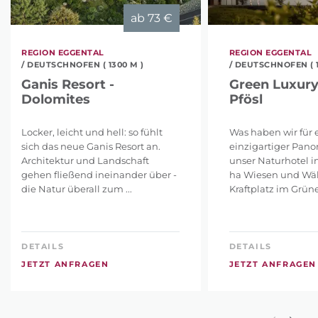
ab
73 €
REGION EGGENTAL
REGION EGGENTAL
/ DEUTSCHNOFEN ( 1300 M )
/ DEUTSCHNOFEN ( 1
Ganis Resort -
Green Luxury
Dolomites
Pfösl
Locker, leicht und hell: so fühlt
Was haben wir für e
sich das neue Ganis Resort an.
einzigartiger Pano
Architektur und Landschaft
unser Naturhotel i
gehen fließend ineinander über -
ha Wiesen und Wäl
die Natur überall zum ...
Kraftplatz im Grünen
DETAILS
DETAILS
JETZT ANFRAGEN
JETZT ANFRAGEN