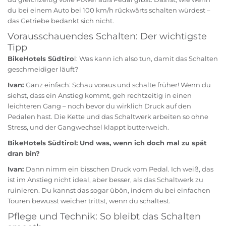
du bei einem Auto bei 100 km/h rückwärts schalten würdest –
das Getriebe bedankt sich nicht.
Vorausschauendes Schalten: Der wichtigste
Tipp
BikeHotels Südtiro
l: Was kann ich also tun, damit das Schalten
geschmeidiger läuft?
Ivan:
Ganz einfach: Schau voraus und schalte früher! Wenn du
siehst, dass ein Anstieg kommt, geh rechtzeitig in einen
leichteren Gang – noch bevor du wirklich Druck auf den
Pedalen hast. Die Kette und das Schaltwerk arbeiten so ohne
Stress, und der Gangwechsel klappt butterweich.
BikeHotels Südtirol: Und was, wenn ich doch mal zu spät
dran bin?
Ivan:
Dann nimm ein bisschen Druck vom Pedal. Ich weiß, das
ist im Anstieg nicht ideal, aber besser, als das Schaltwerk zu
ruinieren. Du kannst das sogar übön, indem du bei einfachen
Touren bewusst weicher trittst, wenn du schaltest.
Pflege und Technik: So bleibt das Schalten