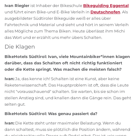
Ivan Riegler
ist Inhaber der Bikeschule
Bikeguiding Eggental
und führt einen Bike-und E-Bike Verleih in
Deutschnofen
. Als
ausgebildeter Südtiroler Bikeguide weiß er alles über
Fahrtechnik und Material und sieht und hört in seinem Verleih
alles Mögliche zum Thema Biken. Heute überlässt ihm Michi
das Wort und er erzählt uns mehr übers Schalten.
Die Klagen
BikeHotels Südtirol: Ivan, viele Mountainbiker*innen klagen
darüber, dass das Schalten oft nicht richtig funktioniert
oder die Kette springt. Was machen die meisten falsch?
Ivan:
Ja, das kenne ich! Schalten ist eine Kunst, aber keine
Raketenwissenschaft. Das Hauptproblem ist oft, dass die Leute
nicht "vorausschauend" schalten. Sie warten, bis sie schon im
steilen Anstieg sind, und knallen dann die Gänge rein. Das geht
selten gut.
BikeHotels Südtirol: Was genau passiert da?
Ivan:
Die Kette steht unter maximaler Belastung. Wenn du
dann schaltest, muss sie plötzlich die Position ändern, während
du gleichzeitig volle Power aufs Pedal gibst. Das ist, wie wenn