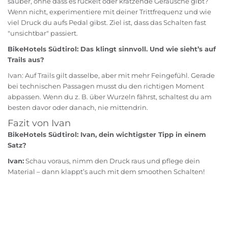
sauber, ohne dass es ruckelt oder kratzende Geräusche gibt?
Wenn nicht, experimentiere mit deiner Trittfrequenz und wie
viel Druck du aufs Pedal gibst. Ziel ist, dass das Schalten fast
"unsichtbar" passiert.
BikeHotels Südtirol: Das klingt sinnvoll. Und wie sieht’s auf
Trails aus?
Ivan: Auf Trails gilt dasselbe, aber mit mehr Feingefühl. Gerade
bei technischen Passagen musst du den richtigen Moment
abpassen. Wenn du z. B. über Wurzeln fährst, schaltest du am
besten davor oder danach, nie mittendrin.
Fazit von Ivan
BikeHotels Südtirol: Ivan, dein wichtigster Tipp in einem
Satz?
Ivan:
Schau voraus, nimm den Druck raus und pflege dein
Material – dann klappt’s auch mit dem smoothen Schalten!