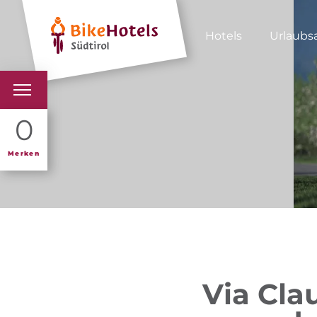
Hotels
Urlaubs
BIKEHOTELS
0
HOTELS & PAKETE
Merken
TOUREN & REVIERE
SÜDTIROL & WIR
SCHLUSSLICHTER
Via Cla