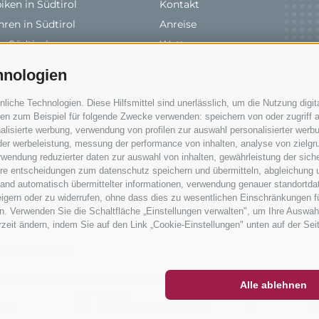
ken in Südtirol
Kontakt
ren in Südtirol
Anreise
n Südtirol
Wetter
& Verleihe
Events
hnologien
len
Zum Katalog
che Technologien. Diese Hilfsmittel sind unerlässlich, um die Nutzung digita
rale
n zum Beispiel für folgende Zwecke verwenden: speichern von oder zugriff a
lisierte werbung, verwendung von profilen zur auswahl personalisierter werbun
 der werbeleistung, messung der performance von inhalten, analyse von zielgr
wendung reduzierter daten zur auswahl von inhalten, gewährleistung der sich
@bikehotels.it
ihre entscheidungen zum datenschutz speichern und übermitteln, abgleichung 
hand automatisch übermittelter informationen, verwendung genauer standortda
rweigern oder zu widerrufen, ohne dass dies zu wesentlichen Einschränkungen f
. Verwenden Sie die Schaltfläche „Einstellungen verwalten", um Ihre Auswah
erzeit ändern, indem Sie auf den Link „Cookie-Einstellungen" unten auf der Sei
ETTER
SOCIAL WALL
WETTER
KIE PRÄFERENZEN
Alle ablehnen
WOHIN?