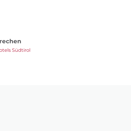
prechen
tels Südtirol