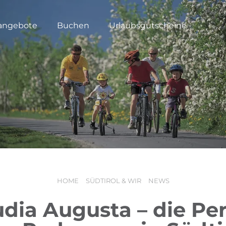
angebote
Buchen
Urlaubsgutscheine
HOME
SÜDTIROL & WIR
NEWS
udia Augusta – die Per