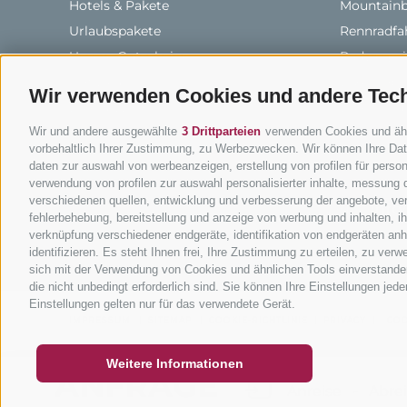
Hotels & Pakete
Mountainbi
Urlaubspakete
Rennradfah
Unsere Gutscheine
Radwege i
Hot Deals
Bikeshops 
Wir verwenden Cookies und andere Tec
Bike & Work
Bike-Schu
Wir und andere ausgewählte
3 Drittparteien
verwenden Cookies und ähnli
Tourenzent
vorbehaltlich Ihrer Zustimmung, zu Werbezwecken. Wir können Ihre Date
daten zur auswahl von werbeanzeigen, erstellung von profilen für persona
verwendung von profilen zur auswahl personalisierter inhalte, messung
verschiedenen quellen, entwicklung und verbesserung der angebote, ver
info
fehlerbehebung, bereitstellung und anzeige von werbung und inhalten, 
verknüpfung verschiedener endgeräte, identifikation von endgeräten an
identifizieren. Es steht Ihnen frei, Ihre Zustimmung zu erteilen, zu ve
sich mit der Verwendung von Cookies und ähnlichen Tools einverstanden
die nicht unbedingt erforderlich sind. Sie können Ihre Einstellungen jed
GUTSCHEINE
FAQ - QUALITÄTSGARANTIE
NEWSL
Einstellungen gelten nur für das verwendete Gerät.
IMPRESSUM
|
SITEMAP
|
COOKIE-RICHTLINIE
|
PRIVACY
|
COO
Weitere Informationen
ANFRAGE
WANN?
-