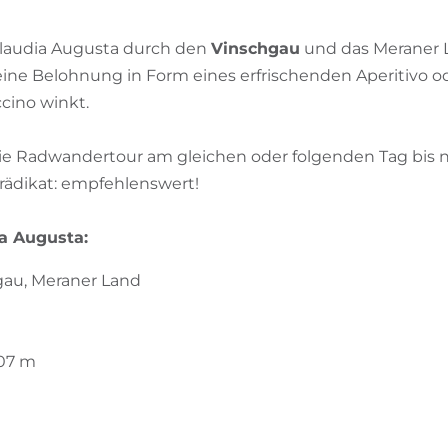
Claudia Augusta durch den
Vinschgau
und das Meraner L
eine Belohnung in Form eines erfrischenden Aperitivo o
ino winkt.
ie Radwandertour am gleichen oder folgenden Tag bis
rädikat: empfehlenswert!
ia Augusta:
gau, Meraner Land
07 m