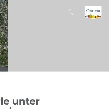
SUCHEN & BUCHEN
ENTDECKE SÜDTIROL
WANN?
-
WOHIN?
WAS?
le unter