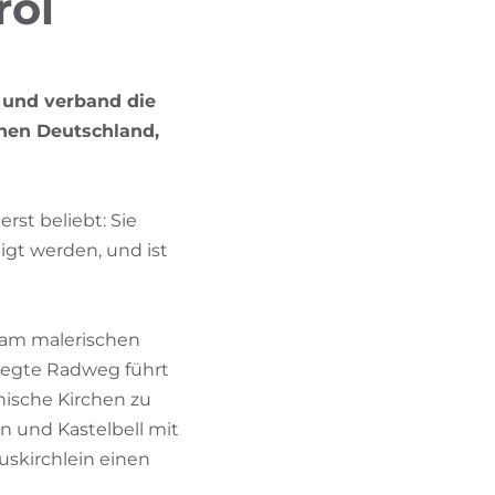
rol
BIKEHOTELS FINDEN
URLAUBSPAKETE
 und verband die
chen Deutschland,
rst beliebt: Sie
igt werden, und ist
t am malerischen
elegte Radweg führt
anische Kirchen zu
ain und Kastelbell mit
luskirchlein einen