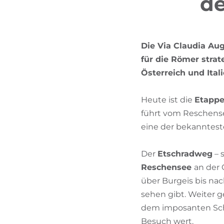
de
Die Via Claudia Au
für die Römer stra
Österreich und Itali
Heute ist die
Etappe
führt vom Reschensee
eine der bekanntest
Der
Etschradweg
– 
Reschensee
an der 
über Burgeis bis na
sehen gibt. Weiter 
dem imposanten Schl
Besuch wert.