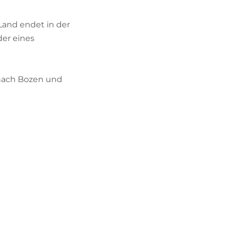
and endet in der
der eines
 nach Bozen und