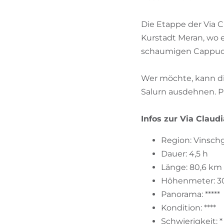
Die Etappe der Via 
Kurstadt Meran, wo 
schaumigen Cappucc
Wer möchte, kann d
Salurn ausdehnen. P
Infos zur Via Claud
Region: Vinsch
Dauer: 4,5 h
Länge: 80,6 km
Höhenmeter: 3
Panorama: *****
Kondition: ****
Schwierigkeit: *