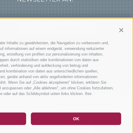
Contin
ler Inhalte zu gewährleisten, die Navigation zu verbessern und,
JETZT ANMELDEN
uf informationen auf einem endgerät, verwendung reduzierter
g, erstellung von profilen zur personalisierung von inhalten,
uppen durch statistiken oder kombinationen von daten aus
erheit, verhinderung und aufdeckung von betrug und
und kombination von daten aus unterschiedlichen quellen,
ten, geräte anhand von aktiv angeforderten informationen
ührt. Wenn Sie auf „Cookies akzeptieren" klicken, erklären Sie
l anzupassen oder „Alle ablehnen", um ohne Cookies fortzufahren,
te oder auf das Schildsymbol unten links klicken. Ihre
DE
IT
EN
created with passion by
OK
WAS?
WEITER