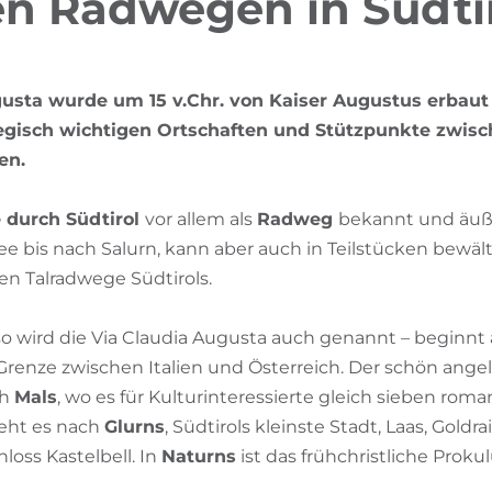
n Radwegen in Südti
gusta wurde um 15 v.Chr. von Kaiser Augustus erbaut
tegisch wichtigen Ortschaften und Stützpunkte zwis
en.
 durch Südtirol
vor allem als
Radweg
bekannt und äuße
 bis nach Salurn, kann aber auch in Teilstücken bewält
en Talradwege Südtirols.
so wird die Via Claudia Augusta auch genannt – beginn
Grenze zwischen Italien und Österreich. Der schön ang
ch
Mals
, wo es für Kulturinteressierte gleich sieben rom
geht es nach
Glurns
, Südtirols kleinste Stadt, Laas, Goldr
oss Kastelbell. In
Naturns
ist das frühchristliche Proku