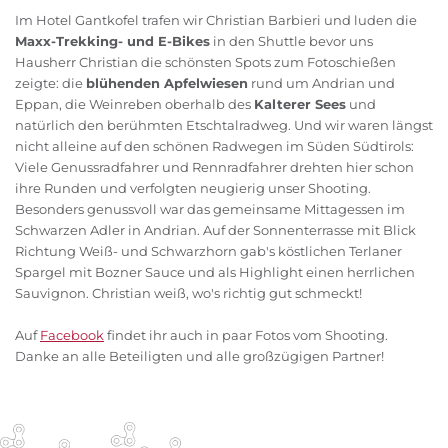
Im Hotel Gantkofel trafen wir Christian Barbieri und luden die
Maxx-Trekking- und E-Bikes
in den Shuttle bevor uns
Hausherr Christian die schönsten Spots zum Fotoschießen
zeigte: die
blühenden Apfelwiesen
rund um Andrian und
Eppan, die Weinreben oberhalb des
Kalterer Sees
und
natürlich den berühmten Etschtalradweg. Und wir waren längst
nicht alleine auf den schönen Radwegen im Süden Südtirols:
Viele Genussradfahrer und Rennradfahrer drehten hier schon
ihre Runden und verfolgten neugierig unser Shooting.
Besonders genussvoll war das gemeinsame Mittagessen im
Schwarzen Adler in Andrian. Auf der Sonnenterrasse mit Blick
Richtung Weiß- und Schwarzhorn gab's köstlichen Terlaner
Spargel mit Bozner Sauce und als Highlight einen herrlichen
Sauvignon. Christian weiß, wo's richtig gut schmeckt!
Auf
Facebook
findet ihr auch in paar Fotos vom Shooting.
Danke an alle Beteiligten und alle großzügigen Partner!