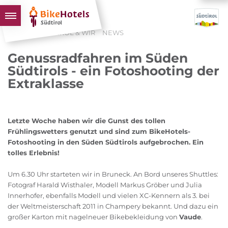
HOME
SÜDTIROL & WIR
NEWS
BIKEHOTELS
Genussradfahren im Süden
HOTELS & PAKETE
Südtirols - ein Fotoshooting der
Extraklasse
TOUREN & REVIERE
SÜDTIROL & WIR
SCHLUSSLICHTER
Letzte Woche haben wir die Gunst des tollen
Frühlingswetters genutzt und sind zum BikeHotels-
Fotoshooting in den Süden Südtirols aufgebrochen. Ein
tolles Erlebnis!
Um 6.30 Uhr starteten wir in Bruneck. An Bord unseres Shuttles:
Fotograf Harald Wisthaler, Modell Markus Gröber und Julia
Innerhofer, ebenfalls Modell und vielen XC-Kennern als 3. bei
der Weltmeisterschaft 2011 in Champery bekannt. Und dazu ein
großer Karton mit nagelneuer Bikebekleidung von
Vaude
.