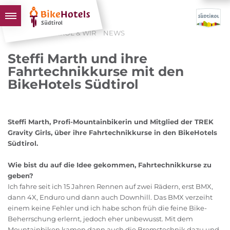
HOME
SÜDTIROL & WIR
NEWS
BIKEHOTELS
Steffi Marth und ihre
HOTELS & PAKETE
Fahrtechnikkurse mit den
BikeHotels Südtirol
TOUREN & REVIERE
SÜDTIROL & WIR
SCHLUSSLICHTER
Steffi Marth, Profi-Mountainbikerin und Mitglied der TREK
Gravity Girls, über ihre Fahrtechnikkurse in den BikeHotels
Südtirol.
Wie bist du auf die Idee gekommen, Fahrtechnikkurse zu
geben?
Ich fahre seit ich 15 Jahren Rennen auf zwei Rädern, erst BMX,
dann 4X, Enduro und dann auch Downhill. Das BMX verzeiht
einem keine Fehler und ich habe schon früh die feine Bike-
Beherrschung erlernt, jedoch eher unbewusst. Mit dem
Mountainbiken kamen dann auch die Bremstechnik dazu und