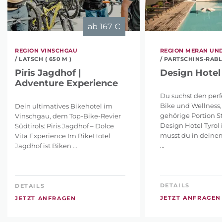
ab
167 €
REGION VINSCHGAU
REGION MERAN UN
/ LATSCH ( 650 M )
/ PARTSCHINS-RABL
Piris Jagdhof |
Design Hotel 
Adventure Experience
Du suchst den perf
Bike und Wellness,
Dein ultimatives Bikehotel im
gehörige Portion S
Vinschgau, dem Top-Bike-Revier
Design Hotel Tyrol
Südtirols: Piris Jagdhof – Dolce
musst du in deine
Vita Experience Im BikeHotel
...
Jagdhof ist Biken ...
DETAILS
DETAILS
JETZT ANFRAGEN
JETZT ANFRAGEN