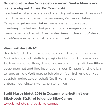
Du gehörst zu den Vorzeigebikerinnen Deutschlands und
bist ständig auf Achse. Ein Traumjob?
Es schaut echt so aus, als ob ich ständig mit meinem Bike von A
nach B reisen würde, um zu trainieren, Rennen zu fahren,
Camps zu geben und dabei immer den größten Spaß
überhaupt zu haben. Und ja, mehr oder weniger spielt sich
mein Leben auch so ab. Aber hinter diesem „Traumjob“ steckt
eine Menge Arbeit und jahrelanger Einsatz.
Was motiviert dich?
Neulich fand ich mal wieder eine dieser E-Mails in meinem
Postfach, die mich ehrlich gesagt ein bisschen Stolz machen.
Sie kam von einer Frau, die gerade erst so richtig mit dem Biken
begonnen hat und ihre Inspiration in den Dingen fand, die ich
so rund um die Welt mache. Ich bin einfach froh und dankbar,
dass ich meine Leidenschaft fürs Biken mit den
unterschiedlichsten Menschen teilen kann!
Steffi Marth bietet 2014 in Zusammenarbeit mit den
BikeHotels Südtirol folgende Bike-Camps:
www.bikehotels.it/ladybike-camps