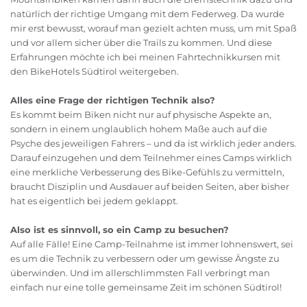
natürlich der richtige Umgang mit dem Federweg. Da wurde
mir erst bewusst, worauf man gezielt achten muss, um mit Spaß
und vor allem sicher über die Trails zu kommen. Und diese
Erfahrungen möchte ich bei meinen Fahrtechnikkursen mit
den BikeHotels Südtirol weitergeben.
Alles eine Frage der richtigen Technik also?
Es kommt beim Biken nicht nur auf physische Aspekte an,
sondern in einem unglaublich hohem Maße auch auf die
Psyche des jeweiligen Fahrers – und da ist wirklich jeder anders.
Darauf einzugehen und dem Teilnehmer eines Camps wirklich
eine merkliche Verbesserung des Bike-Gefühls zu vermitteln,
braucht Disziplin und Ausdauer auf beiden Seiten, aber bisher
hat es eigentlich bei jedem geklappt.
Also ist es sinnvoll, so ein Camp zu besuchen?
Auf alle Fälle! Eine Camp-Teilnahme ist immer lohnenswert, sei
es um die Technik zu verbessern oder um gewisse Ängste zu
überwinden. Und im allerschlimmsten Fall verbringt man
einfach nur eine tolle gemeinsame Zeit im schönen Südtirol!