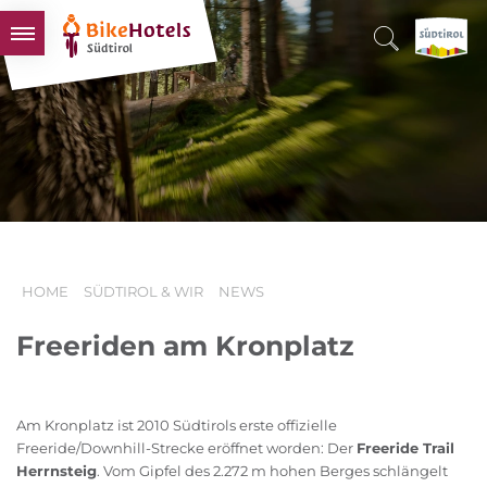
BIKEHOTELS
HOTELS & PAKETE
TOUREN & REVIERE
SÜDTIROL & WIR
SCHLUSSLICHTER
HOME
SÜDTIROL & WIR
NEWS
Freeriden am Kronplatz
Am Kronplatz ist 2010 Südtirols erste offizielle
Freeride/Downhill-Strecke eröffnet worden: Der
Freeride Trail
Herrnsteig
. Vom Gipfel des 2.272 m hohen Berges schlängelt