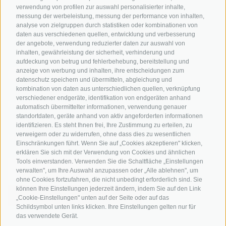
Bikeshops & Verleihe
verwendung von profilen zur auswahl personalisierter inhalte,
messung der werbeleistung, messung der performance von inhalten,
Bike-Schulen
analyse von zielgruppen durch statistiken oder kombinationen von
Tourenzentrale
daten aus verschiedenen quellen, entwicklung und verbesserung
der angebote, verwendung reduzierter daten zur auswahl von
inhalten, gewährleistung der sicherheit, verhinderung und
aufdeckung von betrug und fehlerbehebung, bereitstellung und
anzeige von werbung und inhalten, ihre entscheidungen zum
datenschutz speichern und übermitteln, abgleichung und
kombination von daten aus unterschiedlichen quellen, verknüpfung
verschiedener endgeräte, identifikation von endgeräten anhand
info@bikehotels.it
automatisch übermittelter informationen, verwendung genauer
standortdaten, geräte anhand von aktiv angeforderten informationen
identifizieren. Es steht Ihnen frei, Ihre Zustimmung zu erteilen, zu
verweigern oder zu widerrufen, ohne dass dies zu wesentlichen
MELDE DICH ZU UNSEREM NEWSLETTER AN!
Einschränkungen führt. Wenn Sie auf „Cookies akzeptieren" klicken,
erklären Sie sich mit der Verwendung von Cookies und ähnlichen
Tools einverstanden. Verwenden Sie die Schaltfläche „Einstellungen
verwalten", um Ihre Auswahl anzupassen oder „Alle ablehnen", um
ohne Cookies fortzufahren, die nicht unbedingt erforderlich sind. Sie
können Ihre Einstellungen jederzeit ändern, indem Sie auf den Link
JETZT ANMELDEN
„Cookie-Einstellungen" unten auf der Seite oder auf das
Schildsymbol unten links klicken. Ihre Einstellungen gelten nur für
das verwendete Gerät.