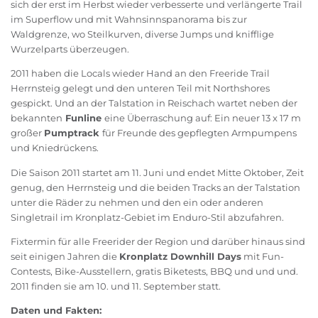
sich der erst im Herbst wieder verbesserte und verlängerte Trail
im Superflow und mit Wahnsinnspanorama bis zur
Waldgrenze, wo Steilkurven, diverse Jumps und knifflige
Wurzelparts überzeugen.
2011 haben die Locals wieder Hand an den Freeride Trail
Herrnsteig gelegt und den unteren Teil mit Northshores
gespickt. Und an der Talstation in Reischach wartet neben der
bekannten
Funline
eine Überraschung auf: Ein neuer 13 x 17 m
großer
Pumptrack
für Freunde des gepflegten Armpumpens
und Kniedrückens.
Die Saison 2011 startet am 11. Juni und endet Mitte Oktober, Zeit
genug, den Herrnsteig und die beiden Tracks an der Talstation
unter die Räder zu nehmen und den ein oder anderen
Singletrail im Kronplatz-Gebiet im Enduro-Stil abzufahren.
Fixtermin für alle Freerider der Region und darüber hinaus sind
seit einigen Jahren die
Kronplatz Downhill Days
mit Fun-
Contests, Bike-Ausstellern, gratis Biketests, BBQ und und und.
2011 finden sie am 10. und 11. September statt.
Daten und Fakten: