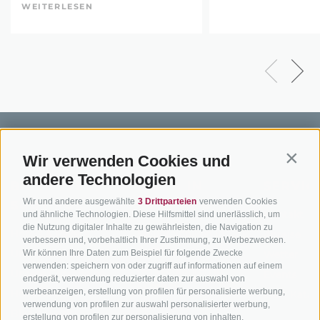
WEITERLESEN
Wir verwenden Cookies und
Contin
andere Technologien
BIKEHOTELS
BIKEN IN
SERVIC
Wir und andere ausgewählte
3 Drittparteien
verwenden Cookies
SÜDTIROL
SÜDTIROL
Kontakt
und ähnliche Technologien. Diese Hilfsmittel sind unerlässlich, um
die Nutzung digitaler Inhalte zu gewährleisten, die Navigation zu
Hotels & Pakete
Mountainbiken in
Anreise
verbessern und, vorbehaltlich Ihrer Zustimmung, zu Werbezwecken.
Südtirol
Urlaubspakete
Wir können Ihre Daten zum Beispiel für folgende Zwecke
Wetter
verwenden: speichern von oder zugriff auf informationen auf einem
Rennradfahren in
Unsere Gutscheine
Events
endgerät, verwendung reduzierter daten zur auswahl von
Südtirol
werbeanzeigen, erstellung von profilen für personalisierte werbung,
Hot Deals
Zum Katal
verwendung von profilen zur auswahl personalisierter werbung,
Radwege in Südtirol
Bike & Work
erstellung von profilen zur personalisierung von inhalten,