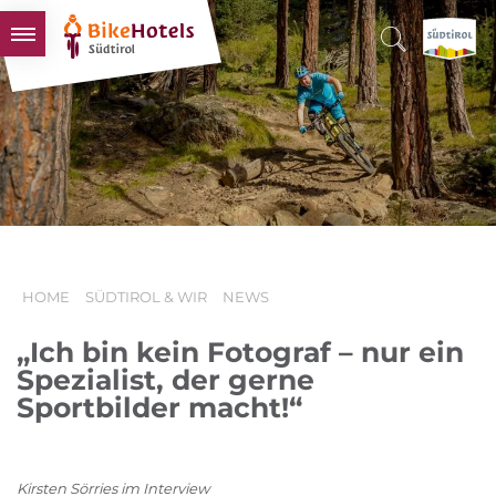
BIKEHOTELS
HOTELS & PAKETE
TOUREN & REVIERE
SÜDTIROL & WIR
SCHLUSSLICHTER
HOME
SÜDTIROL & WIR
NEWS
„Ich bin kein Fotograf – nur ein
Spezialist, der gerne
Sportbilder macht!“
Kirsten Sörries im Interview