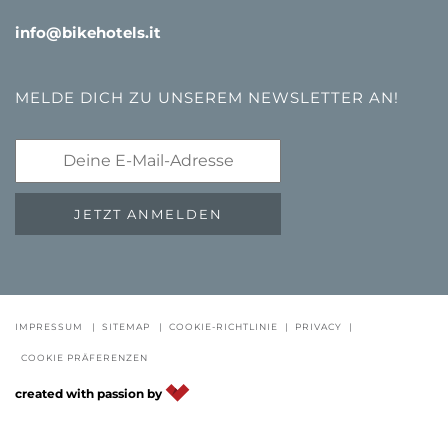
info@bikehotels.it
MELDE DICH ZU UNSEREM NEWSLETTER AN!
JETZT ANMELDEN
IMPRESSUM
|
SITEMAP
|
COOKIE-RICHTLINIE
|
PRIVACY
|
GUTSCHEINE
FAQ - QUALITÄTSGARANTIE
NEWSLETTE
COOKIE PRÄFERENZEN
DE
IT
EN
created with passion by