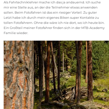
Als Fahrtechniklehrer mache ich das ja andauernd. Ich suche
mir eine Stelle aus, an der die Teilnehmer etwas anwenden
sollen. Beim Fotofahren ist das ein riesiger Vorteil. Zu guter
Letzt habe ich durch mein eigenes Biken super Kontakte zu
tollen Fotofahrern. Ohne die wäre ich nie dort, wo ich heute bin.
Ein Großteil meiner Fotofahrer finden sich in der MTB-Academy
Familie wieder.