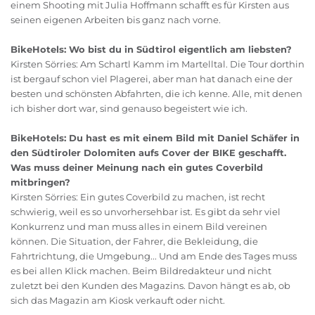
einem Shooting mit Julia Hoffmann schafft es für Kirsten aus
seinen eigenen Arbeiten bis ganz nach vorne.
BikeHotels: Wo bist du in Südtirol eigentlich am liebsten?
Kirsten Sörries: Am Schartl Kamm im Martelltal. Die Tour dorthin
ist bergauf schon viel Plagerei, aber man hat danach eine der
besten und schönsten Abfahrten, die ich kenne. Alle, mit denen
ich bisher dort war, sind genauso begeistert wie ich.
BikeHotels: Du hast es mit einem Bild mit Daniel Schäfer in
den Südtiroler Dolomiten aufs Cover der BIKE geschafft.
Was muss deiner Meinung nach ein gutes Coverbild
mitbringen?
Kirsten Sörries: Ein gutes Coverbild zu machen, ist recht
schwierig, weil es so unvorhersehbar ist. Es gibt da sehr viel
Konkurrenz und man muss alles in einem Bild vereinen
können. Die Situation, der Fahrer, die Bekleidung, die
Fahrtrichtung, die Umgebung... Und am Ende des Tages muss
es bei allen Klick machen. Beim Bildredakteur und nicht
zuletzt bei den Kunden des Magazins. Davon hängt es ab, ob
sich das Magazin am Kiosk verkauft oder nicht.