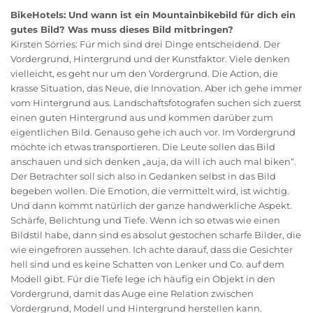
BikeHotels: Und wann ist ein Mountainbikebild für dich ein
gutes Bild? Was muss dieses Bild mitbringen?
Kirsten Sörries: Für mich sind drei Dinge entscheidend. Der
Vordergrund, Hintergrund und der Kunstfaktor. Viele denken
vielleicht, es geht nur um den Vordergrund. Die Action, die
krasse Situation, das Neue, die Innovation. Aber ich gehe immer
vom Hintergrund aus. Landschaftsfotografen suchen sich zuerst
einen guten Hintergrund aus und kommen darüber zum
eigentlichen Bild. Genauso gehe ich auch vor. Im Vordergrund
möchte ich etwas transportieren. Die Leute sollen das Bild
anschauen und sich denken „auja, da will ich auch mal biken“.
Der Betrachter soll sich also in Gedanken selbst in das Bild
begeben wollen. Die Emotion, die vermittelt wird, ist wichtig.
Und dann kommt natürlich der ganze handwerkliche Aspekt.
Schärfe, Belichtung und Tiefe. Wenn ich so etwas wie einen
Bildstil habe, dann sind es absolut gestochen scharfe Bilder, die
wie eingefroren aussehen. Ich achte darauf, dass die Gesichter
hell sind und es keine Schatten von Lenker und Co. auf dem
Modell gibt. Für die Tiefe lege ich häufig ein Objekt in den
Vordergrund, damit das Auge eine Relation zwischen
Vordergrund, Modell und Hintergrund herstellen kann.