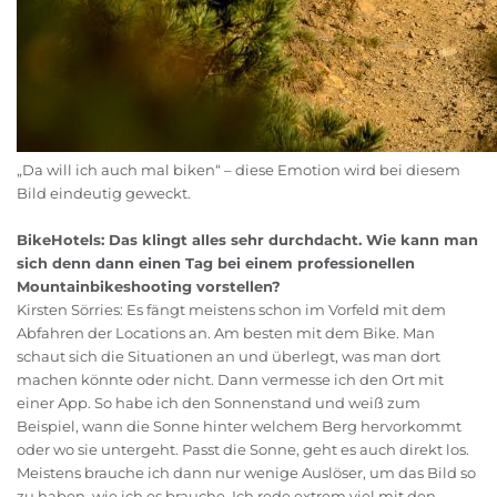
„Da will ich auch mal biken“ – diese Emotion wird bei diesem
Bild eindeutig geweckt.
BikeHotels: Das klingt alles sehr durchdacht. Wie kann man
sich denn dann einen Tag bei einem professionellen
Mountainbikeshooting vorstellen?
Kirsten Sörries: Es fängt meistens schon im Vorfeld mit dem
Abfahren der Locations an. Am besten mit dem Bike. Man
schaut sich die Situationen an und überlegt, was man dort
machen könnte oder nicht. Dann vermesse ich den Ort mit
einer App. So habe ich den Sonnenstand und weiß zum
Beispiel, wann die Sonne hinter welchem Berg hervorkommt
oder wo sie untergeht. Passt die Sonne, geht es auch direkt los.
Meistens brauche ich dann nur wenige Auslöser, um das Bild so
zu haben, wie ich es brauche. Ich rede extrem viel mit den