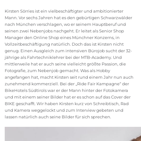
Kirsten Sörries ist ein vielbeschäftigter und ambitionierter
Mann. Vor sechs Jahren hat es den gebürtigen Schwarzwälder
nach München verschlagen, wo er seinem Hauptberuf und
seinen zwei Nebenjobs nachgeht. Er leitet als Senior Shop
Manager den Online Shop eines Münchner Konzerns, in
Vollzeitbeschäftigung natürlich. Doch das ist Kirsten nicht
genug. Einen Ausgleich zum intensiven Bürojob sucht der 32-
jährige als Fahrtechniklehrer bei der MTB-Academy. Und
mittlerweile hat er auch seine vielleicht größte Passion, die
Fotografie, zum Nebenjob gemacht. Was als Hobby
angefangen hat, macht Kirsten seit rund einem Jahr nun auch
zunehmend kommerziell. Bei der „Ride Fair Kampagne“ der
BikeHotels Südtirols war er der Mann hinter der Fotokamera
und mit einem seiner Bilder hat er es schon auf das Cover der
BIKE geschafft. Wir haben Kirsten kurz von Schreibtisch, Rad
und Kamera weggelockt und zum Interview gebeten und
lassen natürlich auch seine Bilder für sich sprechen.