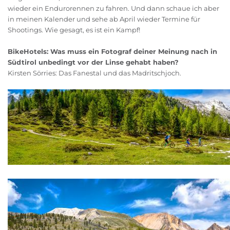
wieder ein Endurorennen zu fahren. Und dann schaue ich aber
in meinen Kalender und sehe ab April wieder Termine für
Shootings. Wie gesagt, es ist ein Kampf!
BikeHotels: Was muss ein Fotograf deiner Meinung nach in
Südtirol unbedingt vor der Linse gehabt haben?
Kirsten Sörries: Das Fanestal und das Madritschjoch.