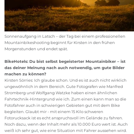
Sonnenaufgang in Latsch – der Tag bei einem professionellen
Mountainbikeshooting beginnt für Kirsten in den frühen
Morgenstunden und endet spät.
BikeHotels: Du bist selbst begeisterter Mountainbiker – ist
das deiner Meinung nach auch notwendig, um gute Bilder
machen zu können?
Kirsten Sörries: Ich glaube schon. Und es ist auch nicht wirklich
ungewöhnlich in dem Bereich. Gute Fotografen wie Manfred
Stromberg und Wolfgang Watzke haben einen ähnlichen
Fahrtechnik-Hintergrund wie ich. Zum einen kann man so die
Fotofahrer auch in schwierigen Gebieten gut mit dem Bike
begleiten. Glaubt mir - mit einem 15 Kilo schweren
Fotorucksack ist es echt anspruchsvoll im Gelände zu fahren.
Noch dazu, wenn der Inhalt mehr als 10.000 Euro wert ist. Auch
weiß ich sehr gut, wie eine Situation mit Fahrer aussehen wird.