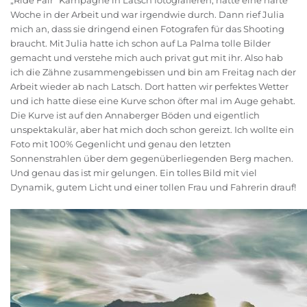
„Ride Fair“ Kampagne in Latsch fotografieren, hatte eine harte
Woche in der Arbeit und war irgendwie durch. Dann rief Julia
mich an, dass sie dringend einen Fotografen für das Shooting
braucht. Mit Julia hatte ich schon auf La Palma tolle Bilder
gemacht und verstehe mich auch privat gut mit ihr. Also hab
ich die Zähne zusammengebissen und bin am Freitag nach der
Arbeit wieder ab nach Latsch. Dort hatten wir perfektes Wetter
und ich hatte diese eine Kurve schon öfter mal im Auge gehabt.
Die Kurve ist auf den Annaberger Böden und eigentlich
unspektakulär, aber hat mich doch schon gereizt. Ich wollte ein
Foto mit 100% Gegenlicht und genau den letzten
Sonnenstrahlen über dem gegenüberliegenden Berg machen.
Und genau das ist mir gelungen. Ein tolles Bild mit viel
Dynamik, gutem Licht und einer tollen Frau und Fahrerin drauf!