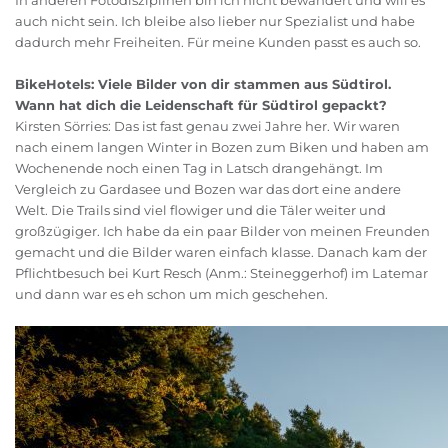
In anderen Fotodisziplinen bin ich nicht bewandert und will es
auch nicht sein. Ich bleibe also lieber nur Spezialist und habe
dadurch mehr Freiheiten. Für meine Kunden passt es auch so.
BikeHotels: Viele Bilder von dir stammen aus Südtirol.
Wann hat dich die Leidenschaft für Südtirol gepackt?
Kirsten Sörries: Das ist fast genau zwei Jahre her. Wir waren
nach einem langen Winter in Bozen zum Biken und haben am
Wochenende noch einen Tag in Latsch drangehängt. Im
Vergleich zu Gardasee und Bozen war das dort eine andere
Welt. Die Trails sind viel flowiger und die Täler weiter und
großzügiger. Ich habe da ein paar Bilder von meinen Freunden
gemacht und die Bilder waren einfach klasse. Danach kam der
Pflichtbesuch bei Kurt Resch (Anm.: Steineggerhof) im Latemar
und dann war es eh schon um mich geschehen.