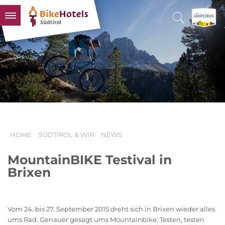
BIKEHOTELS
HOTELS & PAKETE
TOUREN & REVIERE
SÜDTIROL & WIR
SCHLUSSLICHTER
HOME
SÜDTIROL & WIR
NEWS
MountainBIKE Testival in
Brixen
Vom 24. bis 27. September 2015 dreht sich in Brixen wieder alles
ums Rad. Genauer gesagt ums Mountainbike. Testen, testen