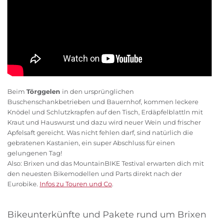
Beim
Törggelen
in den ursprünglichen
Buschenschankbetrieben und Bauernhof, kommen leckere
Knödel und Schlutzkrapfen auf den Tisch, Erdäpfelblattln mit
Kraut und Hauswurst und dazu wird neuer Wein und frischer
Apfelsaft gereicht. Was nicht fehlen darf, sind natürlich die
gebratenen Kastanien, ein super Abschluss für einen
gelungenen Tag!
Also: Brixen und das MountainBIKE Testival erwarten dich mit
den neuesten Bikemodellen und Parts direkt nach der
Eurobike.
Infos zu Touren und Co
.
Bikeunterkünfte und Pakete rund um Brixen