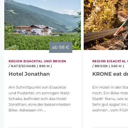
ab
98 €
REGION EISACKTAL UND BRIXEN
REGION EISACKTAL
/ NATZ/SCHABS ( 890 M )
/ BRIXEN ( 560 M )
Hotel Jonathan
KRONE eat dr
Am Schnittpunkt von Eisacktal
Ein Hotel in der St
und Pustertal, im sonnigen Natz-
noch. Ein Bike-Hote
Schabs, befindet sich das Hotel
Stadt! Nanu, wie s
Jonathan, eine der bekanntesten
Sehr gut sogar! Im
Bike- Adressen im ...
wohnen , vom Frühst