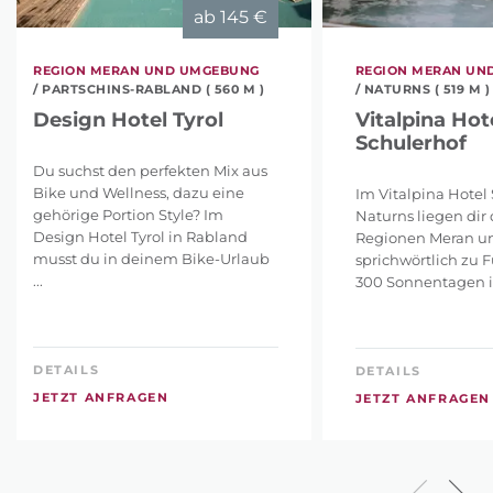
ab
145 €
REGION MERAN UND UMGEBUNG
REGION MERAN UN
/ PARTSCHINS-RABLAND ( 560 M )
/ NATURNS ( 519 M )
Design Hotel Tyrol
Vitalpina Hot
Schulerhof
Du suchst den perfekten Mix aus
Bike und Wellness, dazu eine
Im Vitalpina Hotel 
gehörige Portion Style? Im
Naturns liegen dir 
Design Hotel Tyrol in Rabland
Regionen Meran u
musst du in deinem Bike-Urlaub
sprichwörtlich zu 
...
300 Sonnentagen im
DETAILS
DETAILS
JETZT ANFRAGEN
JETZT ANFRAGEN