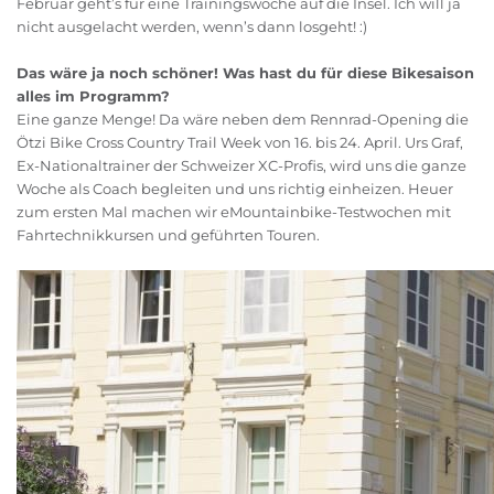
Februar geht’s für eine Trainingswoche auf die Insel. Ich will ja
nicht ausgelacht werden, wenn’s dann losgeht! :)
Das wäre ja noch schöner! Was hast du für diese Bikesaison
alles im Programm?
Eine ganze Menge! Da wäre neben dem Rennrad-Opening die
Ötzi Bike Cross Country Trail Week von 16. bis 24. April. Urs Graf,
Ex-Nationaltrainer der Schweizer XC-Profis, wird uns die ganze
Woche als Coach begleiten und uns richtig einheizen. Heuer
zum ersten Mal machen wir eMountainbike-Testwochen mit
Fahrtechnikkursen und geführten Touren.