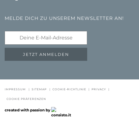
MELDE DICH ZU UNSEREM NEWSLETTER AN!
JETZT ANMELDEN
GUTSCHEINE
FAQ - QUALITÄTSGARANTIE
NEWSLETTE
IMPRESSUM
|
SITEMAP
|
COOKIE-RICHTLINIE
|
PRIVACY
|
COOKIE PRÄFERENZEN
DE
IT
EN
created with passion by