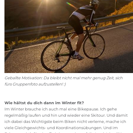
Geballte Motivation: Da bleibt nicht mal mehr genug Zeit, sich
fürs Gruppenfoto aufzustellen! :)
Wie hältst du dich dann im Winter fit?
Im Winter brauche ich auch mal eine Bikepause. Ich gehe
regelmäßig laufen und hin und wieder eine Skitour. Und damit
ich dabei das Wichtigste beim Biken nicht verlerne, mache ich
viele Gleichgewichts- und Koordinationsübungen. Und im