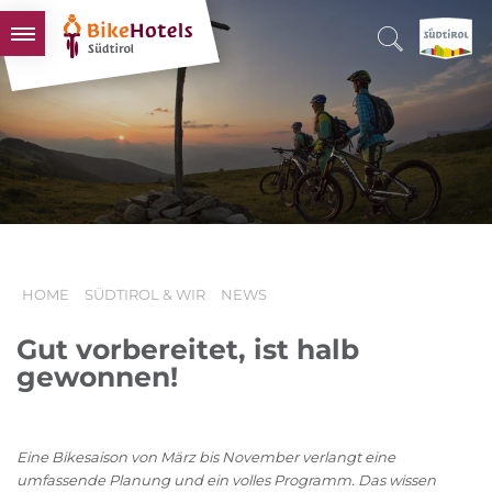
BIKEHOTELS
HOTELS & PAKETE
TOUREN & REVIERE
SÜDTIROL & WIR
SCHLUSSLICHTER
HOME
SÜDTIROL & WIR
NEWS
Gut vorbereitet, ist halb
gewonnen!
Eine Bikesaison von März bis November verlangt eine
umfassende Planung und ein volles Programm. Das wissen