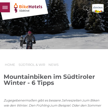
BIKEHOTELS
HOTELS & PAKETE
TOUREN & REVIERE
SÜDTIROL & WIR
SCHLUSSLICHTER
HOME
SÜDTIROL & WIR
NEWS
Mountainbiken im Südtiroler
Winter - 6 Tipps
Zugegebenermaßen gibt es bessere Jahreszeiten zum Biken
wie den Winter. Den Frühling zum Beispiel. Oder den Sommer