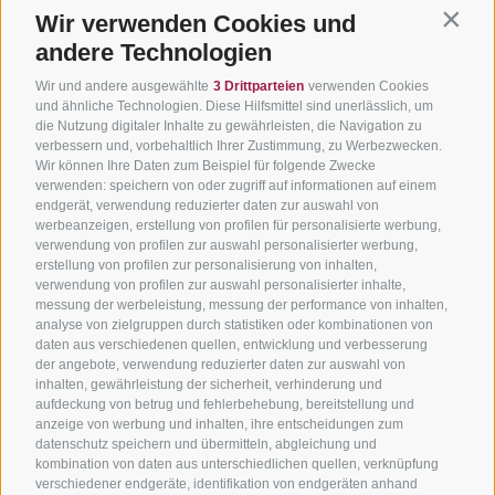
Wir verwenden Cookies und
Contin
andere Technologien
BIKEHOTELS
BIKEN IN
SERVIC
Wir und andere ausgewählte
3 Drittparteien
verwenden Cookies
SÜDTIROL
SÜDTIROL
Kontakt
und ähnliche Technologien. Diese Hilfsmittel sind unerlässlich, um
die Nutzung digitaler Inhalte zu gewährleisten, die Navigation zu
Hotels & Pakete
Mountainbiken in
Anreise
verbessern und, vorbehaltlich Ihrer Zustimmung, zu Werbezwecken.
Südtirol
Urlaubspakete
Wetter
Wir können Ihre Daten zum Beispiel für folgende Zwecke
verwenden: speichern von oder zugriff auf informationen auf einem
Rennradfahren in
Unsere Gutscheine
Events
endgerät, verwendung reduzierter daten zur auswahl von
Südtirol
werbeanzeigen, erstellung von profilen für personalisierte werbung,
Hot Deals
Zum Katal
verwendung von profilen zur auswahl personalisierter werbung,
Radwege in Südtirol
Bike & Work
erstellung von profilen zur personalisierung von inhalten,
Bikeshops & Verleihe
verwendung von profilen zur auswahl personalisierter inhalte,
messung der werbeleistung, messung der performance von inhalten,
Bike-Schulen
analyse von zielgruppen durch statistiken oder kombinationen von
Tourenzentrale
daten aus verschiedenen quellen, entwicklung und verbesserung
der angebote, verwendung reduzierter daten zur auswahl von
inhalten, gewährleistung der sicherheit, verhinderung und
aufdeckung von betrug und fehlerbehebung, bereitstellung und
anzeige von werbung und inhalten, ihre entscheidungen zum
datenschutz speichern und übermitteln, abgleichung und
kombination von daten aus unterschiedlichen quellen, verknüpfung
verschiedener endgeräte, identifikation von endgeräten anhand