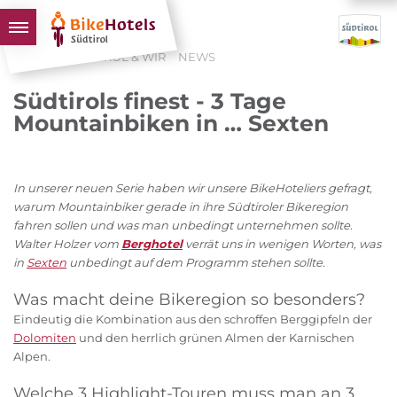
HOME
SÜDTIROL & WIR
NEWS
BIKEHOTELS
Südtirols finest - 3 Tage
HOTELS & PAKETE
Mountainbiken in … Sexten
TOUREN & REVIERE
SÜDTIROL & WIR
In unserer neuen Serie haben wir unsere BikeHoteliers gefragt,
SCHLUSSLICHTER
warum Mountainbiker gerade in ihre Südtiroler Bikeregion
fahren sollen und was man unbedingt unternehmen sollte.
Walter Holzer vom
Berghotel
verrät uns in wenigen Worten, was
in
Sexten
unbedingt auf dem Programm stehen sollte.
Was macht deine Bikeregion so besonders?
Eindeutig die Kombination aus den schroffen Berggipfeln der
Dolomiten
und den herrlich grünen Almen der Karnischen
Alpen.
Welche 3 Highlight-Touren muss man an 3