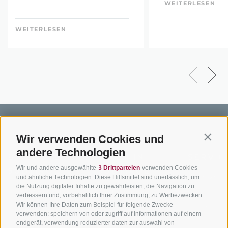
WEITERLESEN
WEITERLESEN
Wir verwenden Cookies und
Contin
andere Technologien
BIKEHOTELS
BIKEN IN
SERVIC
Wir und andere ausgewählte
3 Drittparteien
verwenden Cookies
SÜDTIROL
SÜDTIROL
Kontakt
und ähnliche Technologien. Diese Hilfsmittel sind unerlässlich, um
die Nutzung digitaler Inhalte zu gewährleisten, die Navigation zu
Hotels & Pakete
Mountainbiken in
Anreise
verbessern und, vorbehaltlich Ihrer Zustimmung, zu Werbezwecken.
Südtirol
Urlaubspakete
Wetter
Wir können Ihre Daten zum Beispiel für folgende Zwecke
verwenden: speichern von oder zugriff auf informationen auf einem
Rennradfahren in
Unsere Gutscheine
Events
endgerät, verwendung reduzierter daten zur auswahl von