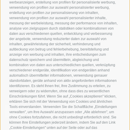
Südtirol
werbeanzeigen, erstellung von profilen für personalisierte werbung,
Hot Deals
Zum Katal
verwendung von profilen zur auswahl personalisierter werbung,
Radwege in Südtirol
Bike & Work
erstellung von profilen zur personalisierung von inhalten,
Bikeshops & Verleihe
verwendung von profilen zur auswahl personalisierter inhalte,
messung der werbeleistung, messung der performance von inhalten,
Bike-Schulen
analyse von zielgruppen durch statistiken oder kombinationen von
Tourenzentrale
daten aus verschiedenen quellen, entwicklung und verbesserung
der angebote, verwendung reduzierter daten zur auswahl von
inhalten, gewährleistung der sicherheit, verhinderung und
aufdeckung von betrug und fehlerbehebung, bereitstellung und
anzeige von werbung und inhalten, ihre entscheidungen zum
datenschutz speichern und übermitteln, abgleichung und
kombination von daten aus unterschiedlichen quellen, verknüpfung
verschiedener endgeräte, identifikation von endgeräten anhand
info@bikehotels.it
automatisch übermittelter informationen, verwendung genauer
standortdaten, geräte anhand von aktiv angeforderten informationen
identifizieren. Es steht Ihnen frei, Ihre Zustimmung zu erteilen, zu
verweigern oder zu widerrufen, ohne dass dies zu wesentlichen
MELDE DICH ZU UNSEREM NEWSLETTER AN!
Einschränkungen führt. Wenn Sie auf „Cookies akzeptieren" klicken,
erklären Sie sich mit der Verwendung von Cookies und ähnlichen
Tools einverstanden. Verwenden Sie die Schaltfläche „Einstellungen
verwalten", um Ihre Auswahl anzupassen oder „Alle ablehnen", um
ohne Cookies fortzufahren, die nicht unbedingt erforderlich sind. Sie
können Ihre Einstellungen jederzeit ändern, indem Sie auf den Link
JETZT ANMELDEN
„Cookie-Einstellungen" unten auf der Seite oder auf das