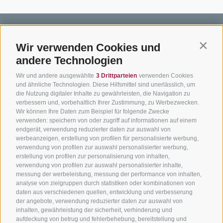
Wir verwenden Cookies und
Contin
andere Technologien
BIKEHOTELS
BIKEN IN
SERVIC
Wir und andere ausgewählte
3 Drittparteien
verwenden Cookies
SÜDTIROL
SÜDTIROL
Kontakt
und ähnliche Technologien. Diese Hilfsmittel sind unerlässlich, um
die Nutzung digitaler Inhalte zu gewährleisten, die Navigation zu
Hotels & Pakete
Mountainbiken in
Anreise
verbessern und, vorbehaltlich Ihrer Zustimmung, zu Werbezwecken.
Südtirol
Urlaubspakete
Wetter
Wir können Ihre Daten zum Beispiel für folgende Zwecke
verwenden: speichern von oder zugriff auf informationen auf einem
Rennradfahren in
Unsere Gutscheine
Events
endgerät, verwendung reduzierter daten zur auswahl von
Südtirol
werbeanzeigen, erstellung von profilen für personalisierte werbung,
Hot Deals
Zum Katal
verwendung von profilen zur auswahl personalisierter werbung,
Radwege in Südtirol
Bike & Work
erstellung von profilen zur personalisierung von inhalten,
Bikeshops & Verleihe
verwendung von profilen zur auswahl personalisierter inhalte,
messung der werbeleistung, messung der performance von inhalten,
Bike-Schulen
analyse von zielgruppen durch statistiken oder kombinationen von
Tourenzentrale
daten aus verschiedenen quellen, entwicklung und verbesserung
der angebote, verwendung reduzierter daten zur auswahl von
inhalten, gewährleistung der sicherheit, verhinderung und
aufdeckung von betrug und fehlerbehebung, bereitstellung und