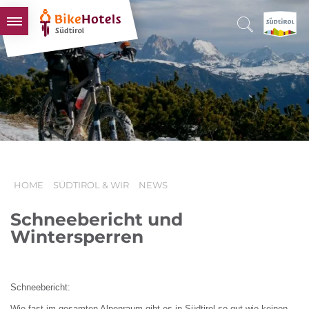
BIKEHOTELS
HOTELS & PAKETE
TOUREN & REVIERE
SÜDTIROL & WIR
SCHLUSSLICHTER
HOME
SÜDTIROL & WIR
NEWS
Schneebericht und
Wintersperren
Schneebericht:
Wie fast im gesamten Alpenraum gibt es in Südtirol so gut wie keinen