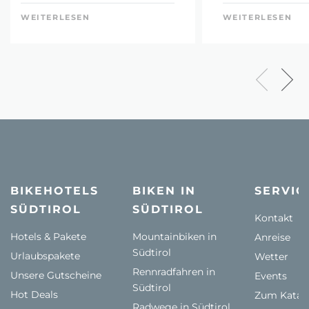
WEITERLESEN
WEITERLESEN
BIKEHOTELS
BIKEN IN
SERVIC
SÜDTIROL
SÜDTIROL
Kontakt
Hotels & Pakete
Mountainbiken in
Anreise
Südtirol
Urlaubspakete
Wetter
Rennradfahren in
Unsere Gutscheine
Events
Südtirol
Hot Deals
Zum Katal
Radwege in Südtirol