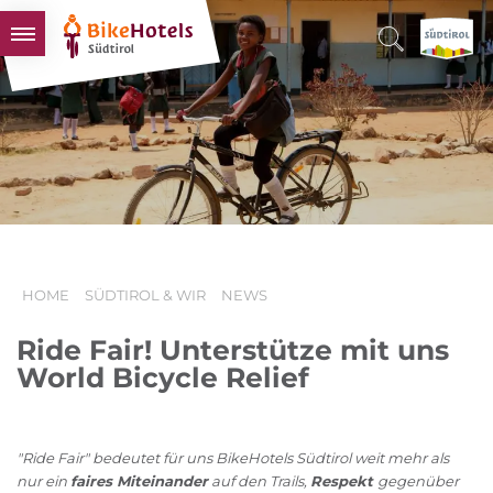
BIKEHOTELS
HOTELS & PAKETE
TOUREN & REVIERE
SÜDTIROL & WIR
SCHLUSSLICHTER
HOME
SÜDTIROL & WIR
NEWS
Ride Fair! Unterstütze mit uns
World Bicycle Relief
"Ride Fair" bedeutet für uns BikeHotels Südtirol weit mehr als
nur ein
faires Miteinander
auf den Trails,
Respekt
gegenüber