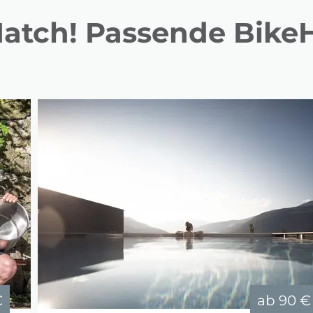
Match! Passende BikeH
€
ab
90 €