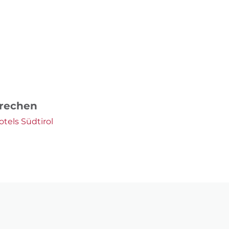
prechen
tels Südtirol