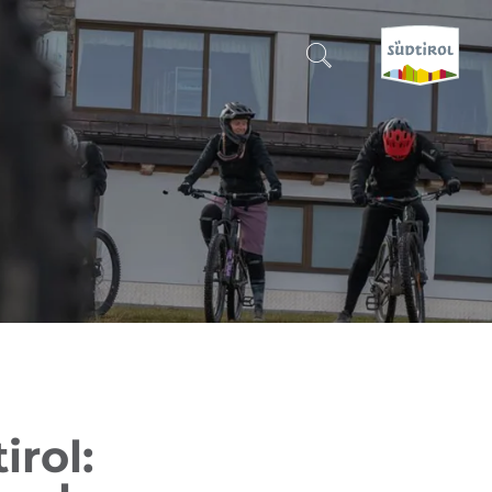
SUCHEN & BUCHEN
ENTDECKE SÜDTIROL
WANN?
-
WOHIN?
WAS?
rol: