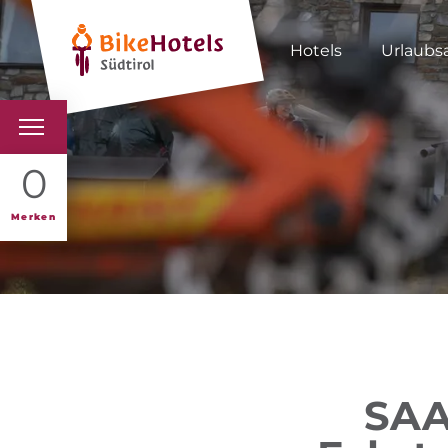
Hotels
Urlaubs
BIKEHOTELS
0
HOTELS & PAKETE
Merken
TOUREN & REVIERE
SÜDTIROL & WIR
SCHLUSSLICHTER
SAA