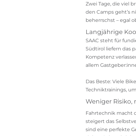
Zwei Tage, die viel 
den Camps geht’s ni
beherrschst – egal o
Langjährige Koo
SAAC steht für fund
Südtirol liefern das
Kompetenz verlassen
allem Gastgeber:inne
Das Beste: Viele Bik
Techniktrainings, um
Weniger Risiko,
Fahrtechnik macht de
steigert das Selbst
sind eine perfekte G