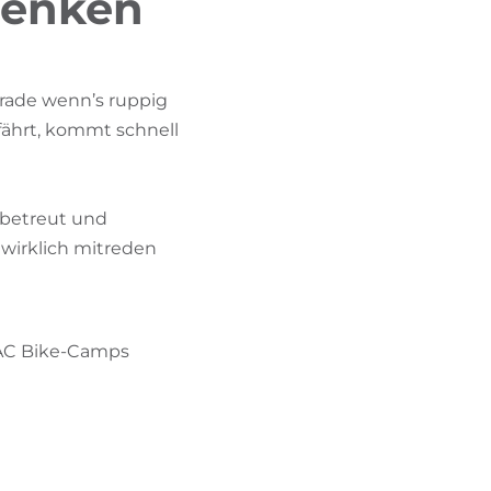
 senken
BIKEHOTELS FINDEN
URLAUBSPAKETE
Gerade wenn’s ruppig
 fährt, kommt schnell
l betreut und
 wirklich mitreden
SAAC Bike-Camps