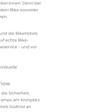
Biker:innen. Denn bei
 dein Bike souverän
ain.
und die BikeHotels
uf echte Bike-
eservice – und vor
ividuelle
-how
die Sicherheit,
-Camps am Kronplatz
tels Südtirol an