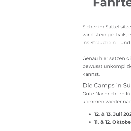
Fahrte
Sicher im Sattel sitz
wird: steinige Trails
ins Straucheln – und
Genau hier setzen d
bewusst unkomplizier
kannst.
Die Camps in Süd
Gute Nachrichten für
kommen wieder nach
12. & 13. Juli 2
11. & 12. Oktob