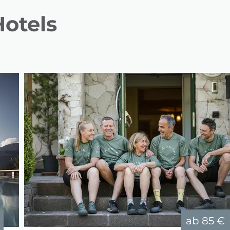
otels
ab
85 €