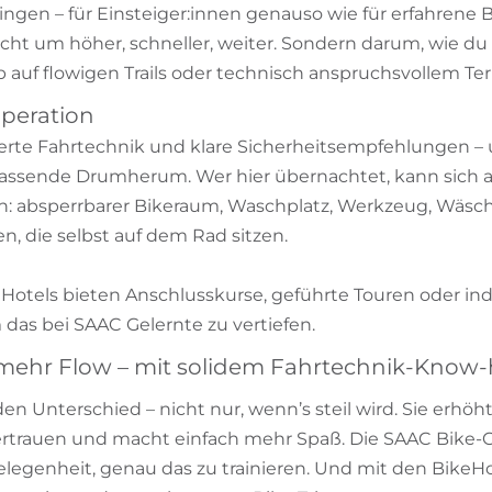
bringen – für Einsteiger:innen genauso wie für erfahrene 
cht um höher, schneller, weiter. Sondern darum, wie du
b auf flowigen Trails oder technisch anspruchsvollem Terr
peration
ierte Fahrtechnik und klare Sicherheitsempfehlungen – 
 passende Drumherum. Wer hier übernachtet, kann sich a
: absperrbarer Bikeraum, Waschplatz, Werkzeug, Wäsch
n, die selbst auf dem Rad sitzen.
eHotels bieten Anschlusskurse, geführte Touren oder ind
 das bei SAAC Gelernte zu vertiefen.
 mehr Flow – mit solidem Fahrtechnik-Know
n Unterschied – nicht nur, wenn’s steil wird. Sie erhöht 
vertrauen und macht einfach mehr Spaß. Die SAAC Bike
elegenheit, genau das zu trainieren. Und mit den BikeHo