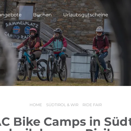
angebote
Buchen
Urlaubsgutscheine
HOME
SÜDTIROL & WIR
RIDE FAIR
C Bike Camps in Südti