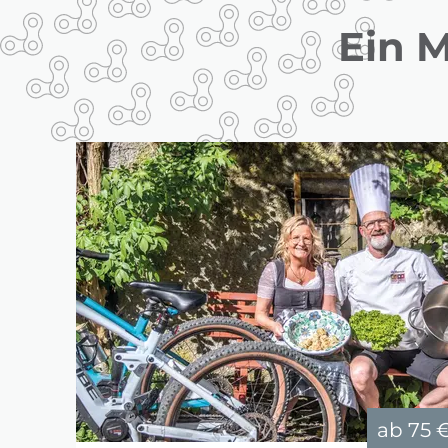
Ein 
ab
75 