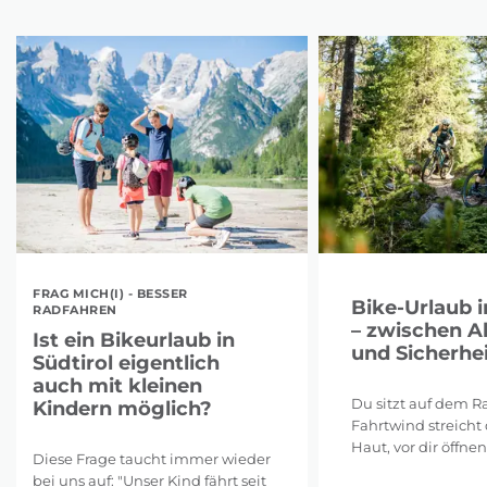
FRAG MICH(I) - BESSER
Bike-Urlaub i
RADFAHREN
– zwischen A
Ist ein Bikeurlaub in
und Sicherhei
Südtirol eigentlich
auch mit kleinen
Du sitzt auf dem Ra
Kindern möglich?
Fahrtwind streicht 
Haut, vor dir öffnen 
Diese Frage taucht immer wieder
bei uns auf: "Unser Kind fährt seit