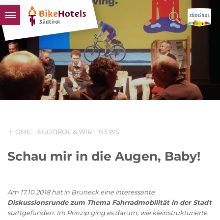
BIKEHOTELS
HOTELS & PAKETE
TOUREN & REVIERE
SÜDTIROL & WIR
SCHLUSSLICHTER
HOME
SÜDTIROL & WIR
NEWS
Schau mir in die Augen, Baby!
Am 17.10.2018 hat in Bruneck eine interessante
Diskussionsrunde zum Thema Fahrradmobilität in der Stadt
stattgefunden. Im Prinzip ging es darum, wie kleinstrukturierte