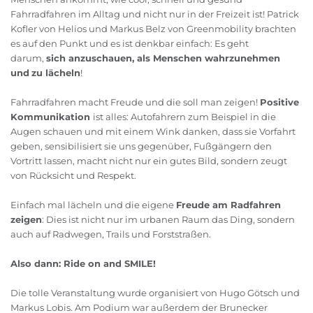
Fahrradfahren im Alltag und nicht nur in der Freizeit ist! Patrick
Kofler von Helios und Markus Belz von Greenmobility brachten
es auf den Punkt und es ist denkbar einfach: Es geht
darum,
sich anzuschauen, als Menschen wahrzunehmen
und
zu lächeln
!
Fahrradfahren macht Freude und die soll man zeigen!
Positive
Kommunikation
ist alles: Autofahrern zum Beispiel in die
Augen schauen und mit einem Wink danken, dass sie Vorfahrt
geben, sensibilisiert sie uns gegenüber, Fußgängern den
Vortritt lassen, macht nicht nur ein gutes Bild, sondern zeugt
von Rücksicht und Respekt.
Einfach mal lächeln und die eigene
Freude am Radfahren
zeigen
: Dies ist nicht nur im urbanen Raum das Ding, sondern
auch auf Radwegen, Trails und Forststraßen.
Also dann: Ride on and SMILE!
Die tolle Veranstaltung wurde organisiert von Hugo Götsch und
Markus Lobis. Am Podium war außerdem der Brunecker