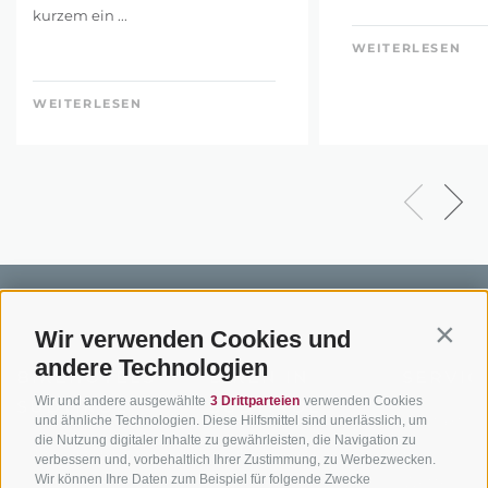
kurzem ein ...
WEITERLESEN
WEITERLESEN
Wir verwenden Cookies und
Contin
andere Technologien
BIKEHOTELS
BIKEN IN
SERVIC
Wir und andere ausgewählte
3 Drittparteien
verwenden Cookies
SÜDTIROL
SÜDTIROL
Kontakt
und ähnliche Technologien. Diese Hilfsmittel sind unerlässlich, um
die Nutzung digitaler Inhalte zu gewährleisten, die Navigation zu
Hotels & Pakete
Mountainbiken in
Anreise
verbessern und, vorbehaltlich Ihrer Zustimmung, zu Werbezwecken.
Südtirol
Urlaubspakete
Wetter
Wir können Ihre Daten zum Beispiel für folgende Zwecke