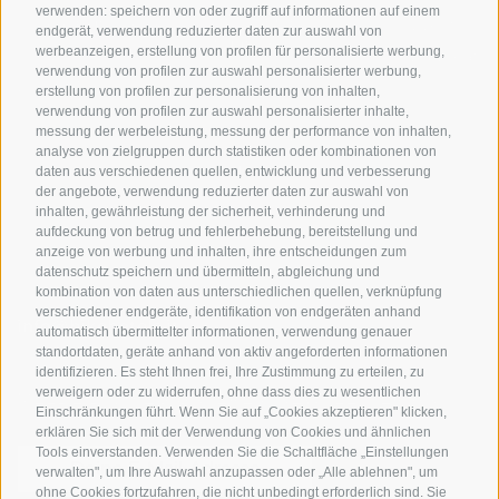
verwenden: speichern von oder zugriff auf informationen auf einem
Rennradfahren in
Unsere Gutscheine
Events
endgerät, verwendung reduzierter daten zur auswahl von
Südtirol
werbeanzeigen, erstellung von profilen für personalisierte werbung,
Hot Deals
Zum Katal
verwendung von profilen zur auswahl personalisierter werbung,
Radwege in Südtirol
Bike & Work
erstellung von profilen zur personalisierung von inhalten,
Bikeshops & Verleihe
verwendung von profilen zur auswahl personalisierter inhalte,
messung der werbeleistung, messung der performance von inhalten,
Bike-Schulen
analyse von zielgruppen durch statistiken oder kombinationen von
Tourenzentrale
daten aus verschiedenen quellen, entwicklung und verbesserung
der angebote, verwendung reduzierter daten zur auswahl von
inhalten, gewährleistung der sicherheit, verhinderung und
aufdeckung von betrug und fehlerbehebung, bereitstellung und
anzeige von werbung und inhalten, ihre entscheidungen zum
datenschutz speichern und übermitteln, abgleichung und
kombination von daten aus unterschiedlichen quellen, verknüpfung
verschiedener endgeräte, identifikation von endgeräten anhand
info@bikehotels.it
automatisch übermittelter informationen, verwendung genauer
standortdaten, geräte anhand von aktiv angeforderten informationen
identifizieren. Es steht Ihnen frei, Ihre Zustimmung zu erteilen, zu
verweigern oder zu widerrufen, ohne dass dies zu wesentlichen
MELDE DICH ZU UNSEREM NEWSLETTER AN!
Einschränkungen führt. Wenn Sie auf „Cookies akzeptieren" klicken,
erklären Sie sich mit der Verwendung von Cookies und ähnlichen
Tools einverstanden. Verwenden Sie die Schaltfläche „Einstellungen
verwalten", um Ihre Auswahl anzupassen oder „Alle ablehnen", um
ohne Cookies fortzufahren, die nicht unbedingt erforderlich sind. Sie