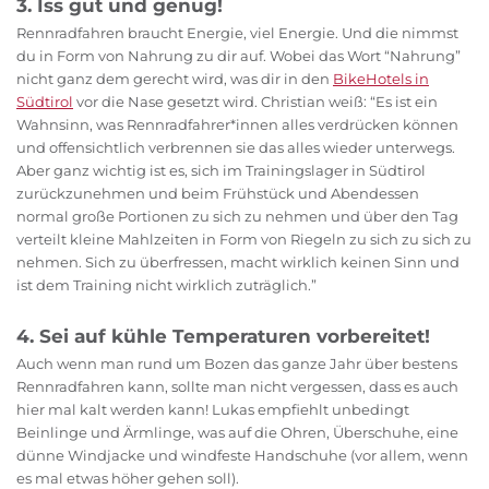
3. Iss gut und genug!
Rennradfahren braucht Energie, viel Energie. Und die nimmst
du in Form von Nahrung zu dir auf. Wobei das Wort “Nahrung”
nicht ganz dem gerecht wird, was dir in den
BikeHotels in
Südtirol
vor die Nase gesetzt wird. Christian weiß: “Es ist ein
Wahnsinn, was Rennradfahrer*innen alles verdrücken können
und offensichtlich verbrennen sie das alles wieder unterwegs.
Aber ganz wichtig ist es, sich im Trainingslager in Südtirol
zurückzunehmen und beim Frühstück und Abendessen
normal große Portionen zu sich zu nehmen und über den Tag
verteilt kleine Mahlzeiten in Form von Riegeln zu sich zu sich zu
nehmen. Sich zu überfressen, macht wirklich keinen Sinn und
ist dem Training nicht wirklich zuträglich.”
4. Sei auf kühle Temperaturen vorbereitet!
Auch wenn man rund um Bozen das ganze Jahr über bestens
Rennradfahren kann, sollte man nicht vergessen, dass es auch
hier mal kalt werden kann! Lukas empfiehlt unbedingt
Beinlinge und Ärmlinge, was auf die Ohren, Überschuhe, eine
dünne Windjacke und windfeste Handschuhe (vor allem, wenn
es mal etwas höher gehen soll).