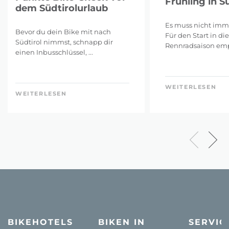
Frühling in S
dem Südtirolurlaub
Es muss nicht imme
Bevor du dein Bike mit nach
Für den Start in die
Südtirol nimmst, schnapp dir
Rennradsaison empfi
einen Inbusschlüssel, ...
WEITERLESEN
WEITERLESEN
BIKEHOTELS
BIKEN IN
SERVIC