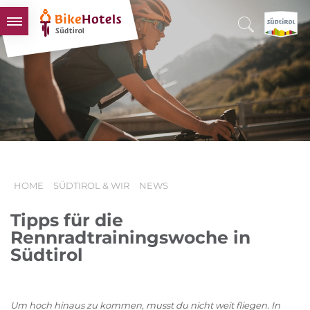
BIKEHOTELS
HOTELS & PAKETE
TOUREN & REVIERE
SÜDTIROL & WIR
SCHLUSSLICHTER
HOME
SÜDTIROL & WIR
NEWS
Tipps für die
Rennradtrainingswoche in
Südtirol
Um hoch hinaus zu kommen, musst du nicht weit fliegen. In