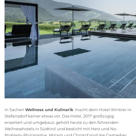
In Sachen
Wellness und Kulinarik
macht dem Hotel Winkler in
Stefansdorf keiner etwas vor. Das Hotel, 2017 großzügig
erweitert und umgebaut, gehört heute zu den führenden
Wellnesshotels in Südtirol und besticht mit Herz und No-
Problem-Philosophie. Miriam und Christof sind die Gastgeber