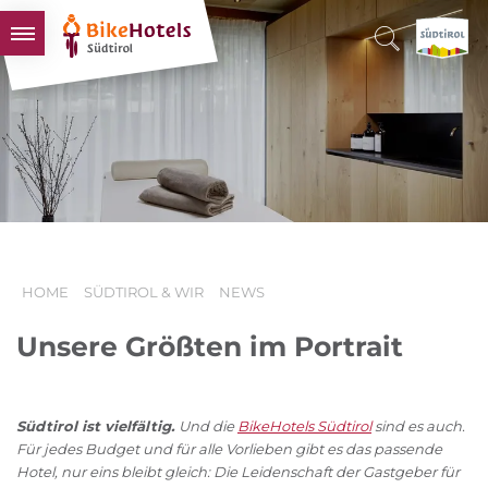
BIKEHOTELS
HOTELS & PAKETE
TOUREN & REVIERE
SÜDTIROL & WIR
SCHLUSSLICHTER
HOME
SÜDTIROL & WIR
NEWS
Unsere Größten im Portrait
Südtirol ist vielfältig.
Und die
BikeHotels Südtirol
sind es auch.
Für jedes Budget und für alle Vorlieben gibt es das passende
Hotel, nur eins bleibt gleich: Die Leidenschaft der Gastgeber für