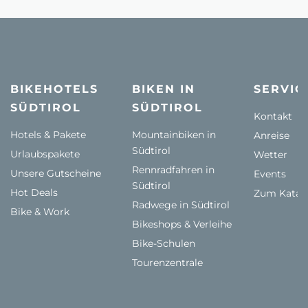
BIKEHOTELS
BIKEN IN
SERVIC
SÜDTIROL
SÜDTIROL
Kontakt
Hotels & Pakete
Mountainbiken in
Anreise
Südtirol
Urlaubspakete
Wetter
Rennradfahren in
Unsere Gutscheine
Events
Südtirol
Hot Deals
Zum Katal
Radwege in Südtirol
Bike & Work
Bikeshops & Verleihe
Bike-Schulen
Tourenzentrale