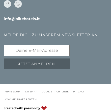
info@bikehotels.it
MELDE DICH ZU UNSEREM NEWSLETTER AN!
JETZT ANMELDEN
IMPRESSUM
|
SITEMAP
|
COOKIE-RICHTLINIE
|
PRIVACY
|
GUTSCHEINE
FAQ - QUALITÄTSGARANTIE
NEWSLETTE
COOKIE PRÄFERENZEN
DE
IT
EN
created with passion by