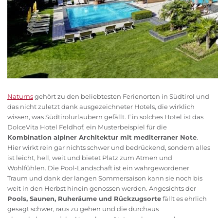
Naturns
gehört zu den beliebtesten Ferienorten in Südtirol und
das nicht zuletzt dank ausgezeichneter Hotels, die wirklich
wissen, was Südtirolurlaubern gefällt. Ein solches Hotel ist das
DolceVita Hotel Feldhof, ein Musterbeispiel für die
Kombination alpiner Architektur mit mediterraner Note
.
Hier wirkt rein gar nichts schwer und bedrückend, sondern alles
ist leicht, hell, weit und bietet Platz zum Atmen und
Wohlfühlen. Die Pool-Landschaft ist ein wahrgewordener
Traum und dank der langen Sommersaison kann sie noch bis
weit in den Herbst hinein genossen werden. Angesichts der
Pools, Saunen, Ruheräume und Rückzugsorte
fällt es ehrlich
gesagt schwer, raus zu gehen und die durchaus