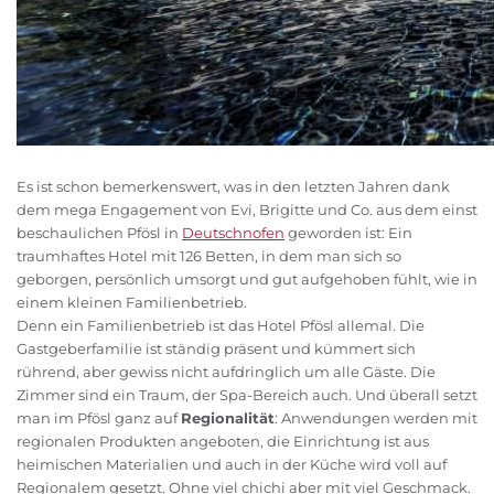
Es ist schon bemerkenswert, was in den letzten Jahren dank
dem mega Engagement von Evi, Brigitte und Co. aus dem einst
beschaulichen Pfösl in
Deutschnofen
geworden ist: Ein
traumhaftes Hotel mit 126 Betten, in dem man sich so
geborgen, persönlich umsorgt und gut aufgehoben fühlt, wie in
einem kleinen Familienbetrieb.
Denn ein Familienbetrieb ist das Hotel Pfösl allemal. Die
Gastgeberfamilie ist ständig präsent und kümmert sich
rührend, aber gewiss nicht aufdringlich um alle Gäste. Die
Zimmer sind ein Traum, der Spa-Bereich auch. Und überall setzt
man im Pfösl ganz auf
Regionalität
: Anwendungen werden mit
regionalen Produkten angeboten, die Einrichtung ist aus
heimischen Materialien und auch in der Küche wird voll auf
Regionalem gesetzt. Ohne viel chichi aber mit viel Geschmack.