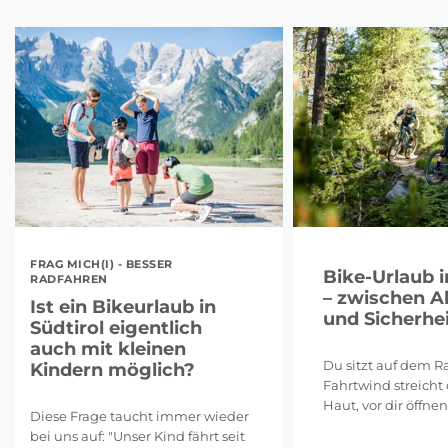
FRAG MICH(I) - BESSER
Bike-Urlaub i
RADFAHREN
– zwischen A
Ist ein Bikeurlaub in
und Sicherhei
Südtirol eigentlich
auch mit kleinen
Du sitzt auf dem Ra
Kindern möglich?
Fahrtwind streicht 
Haut, vor dir öffnen 
Diese Frage taucht immer wieder
bei uns auf: "Unser Kind fährt seit