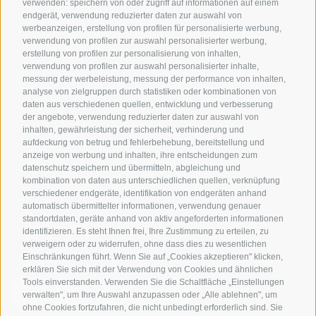
verwenden: speichern von oder zugriff auf informationen auf einem
Rennradfahren in
Unsere Gutscheine
Events
endgerät, verwendung reduzierter daten zur auswahl von
Südtirol
werbeanzeigen, erstellung von profilen für personalisierte werbung,
Hot Deals
Zum Katal
verwendung von profilen zur auswahl personalisierter werbung,
Radwege in Südtirol
Bike & Work
erstellung von profilen zur personalisierung von inhalten,
Bikeshops & Verleihe
verwendung von profilen zur auswahl personalisierter inhalte,
messung der werbeleistung, messung der performance von inhalten,
Bike-Schulen
analyse von zielgruppen durch statistiken oder kombinationen von
Tourenzentrale
daten aus verschiedenen quellen, entwicklung und verbesserung
der angebote, verwendung reduzierter daten zur auswahl von
inhalten, gewährleistung der sicherheit, verhinderung und
aufdeckung von betrug und fehlerbehebung, bereitstellung und
anzeige von werbung und inhalten, ihre entscheidungen zum
datenschutz speichern und übermitteln, abgleichung und
kombination von daten aus unterschiedlichen quellen, verknüpfung
verschiedener endgeräte, identifikation von endgeräten anhand
info@bikehotels.it
automatisch übermittelter informationen, verwendung genauer
standortdaten, geräte anhand von aktiv angeforderten informationen
identifizieren. Es steht Ihnen frei, Ihre Zustimmung zu erteilen, zu
verweigern oder zu widerrufen, ohne dass dies zu wesentlichen
MELDE DICH ZU UNSEREM NEWSLETTER AN!
Einschränkungen führt. Wenn Sie auf „Cookies akzeptieren" klicken,
erklären Sie sich mit der Verwendung von Cookies und ähnlichen
Tools einverstanden. Verwenden Sie die Schaltfläche „Einstellungen
verwalten", um Ihre Auswahl anzupassen oder „Alle ablehnen", um
ohne Cookies fortzufahren, die nicht unbedingt erforderlich sind. Sie