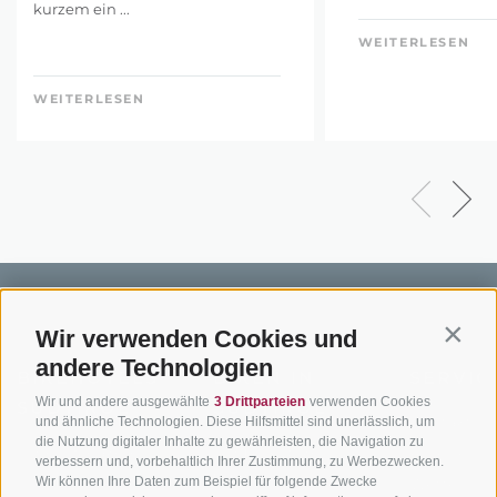
kurzem ein ...
WEITERLESEN
WEITERLESEN
Wir verwenden Cookies und
Contin
andere Technologien
BIKEHOTELS
BIKEN IN
SERVIC
Wir und andere ausgewählte
3 Drittparteien
verwenden Cookies
SÜDTIROL
SÜDTIROL
Kontakt
und ähnliche Technologien. Diese Hilfsmittel sind unerlässlich, um
die Nutzung digitaler Inhalte zu gewährleisten, die Navigation zu
Hotels & Pakete
Mountainbiken in
Anreise
verbessern und, vorbehaltlich Ihrer Zustimmung, zu Werbezwecken.
Südtirol
Urlaubspakete
Wetter
Wir können Ihre Daten zum Beispiel für folgende Zwecke