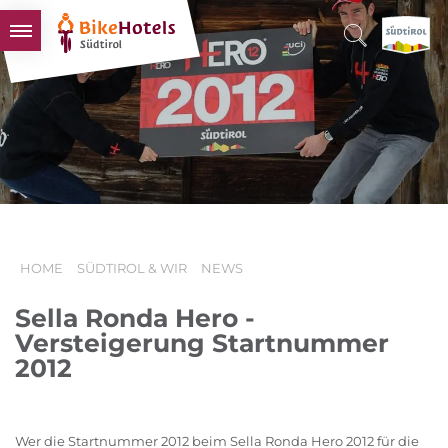
BIKEHOTELS
HOTELS & PAKETE
TOUREN & REVIERE
SÜDTIROL & WIR
SCHLUSSLICHTER
HOME
SÜDTIROL & WIR
NEWS
Sella Ronda Hero -
Versteigerung Startnummer
2012
Wer die Startnummer 2012 beim Sella Ronda Hero 2012 für die