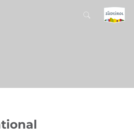
SUCHEN & BUCHEN
ENTDECKE SÜDTIROL
WANN?
-
WOHIN?
WAS?
tional