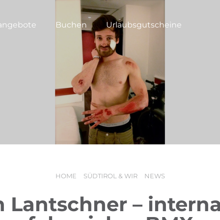
angebote
Buchen
Urlaubsgutscheine
HOME
SÜDTIROL & WIR
NEWS
n Lantschner – interna