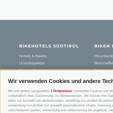
BIKEHOTELS SÜDTIROL
BIKEN 
Hotels & Pakete
Mountainbi
Urlaubspakete
Rennradfah
Unsere Gutscheine
Radwege i
Hot Deals
Bikeshops 
Wir verwenden Cookies und andere Tec
Bike & Work
Bike-Schu
Wir und andere ausgewählte
3 Drittparteien
verwenden Cookies und ähnli
Tourenzent
vorbehaltlich Ihrer Zustimmung, zu Werbezwecken. Wir können Ihre Date
daten zur auswahl von werbeanzeigen, erstellung von profilen für persona
verwendung von profilen zur auswahl personalisierter inhalte, messung
verschiedenen quellen, entwicklung und verbesserung der angebote, ver
info