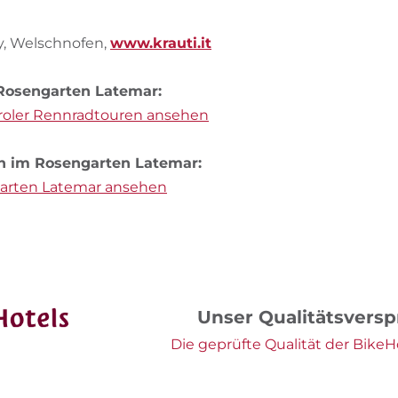
y, Welschnofen,
www.krauti.it
Rosengarten Latemar:
roler Rennradtouren ansehen
n im Rosengarten Latemar:
garten Latemar ansehen
Unser Qualitätsvers
Die geprüfte Qualität der BikeHo