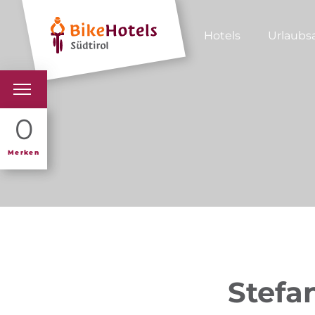
Hotels
Urlaubs
BIKEHOTELS
0
HOTELS & PAKETE
Merken
TOUREN & REVIERE
SÜDTIROL & WIR
SCHLUSSLICHTER
Stefa