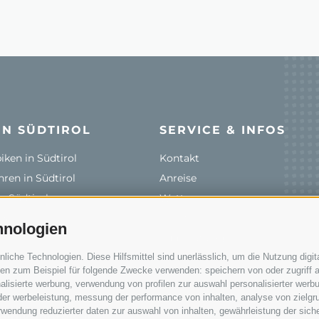
IN SÜDTIROL
SERVICE & INFOS
ken in Südtirol
Kontakt
ren in Südtirol
Anreise
n Südtirol
Wetter
& Verleihe
Events
hnologien
len
Zum Katalog
che Technologien. Diese Hilfsmittel sind unerlässlich, um die Nutzung digita
rale
n zum Beispiel für folgende Zwecke verwenden: speichern von oder zugriff a
lisierte werbung, verwendung von profilen zur auswahl personalisierter werbun
 der werbeleistung, messung der performance von inhalten, analyse von zielgr
wendung reduzierter daten zur auswahl von inhalten, gewährleistung der sich
@bikehotels.it