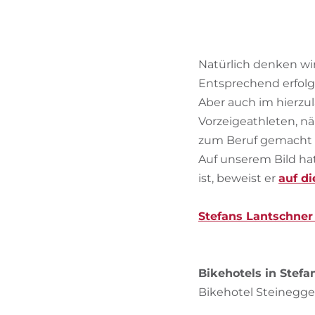
Natürlich denken wir
Entsprechend erfolgr
Aber auch im hierzul
Vorzeigeathleten, n
zum Beruf gemacht u
Auf unserem Bild hat
ist, beweist er
auf d
Stefans Lantschne
Bikehotels in Stefa
Bikehotel Steinegg