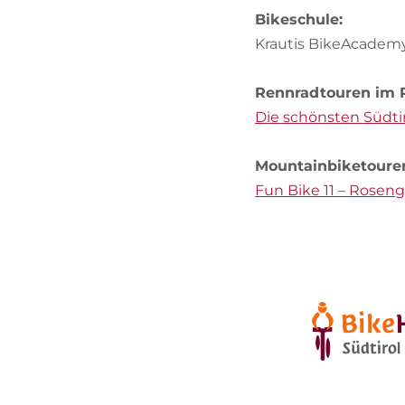
Bikeschule:
Krautis BikeAcadem
Rennradtouren im 
Die schönsten Südti
Mountainbiketoure
Fun Bike 11 – Rosen