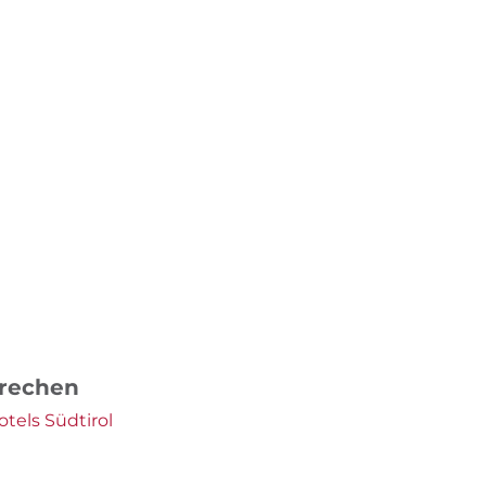
prechen
tels Südtirol