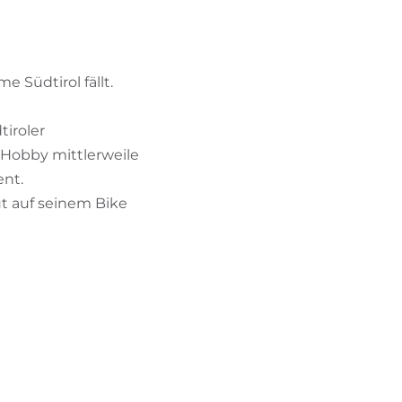
BIKEHOTELS FINDEN
URLAUBSPAKETE
 Südtirol fällt.
tiroler
n Hobby mittlerweile
ent.
ut auf seinem Bike