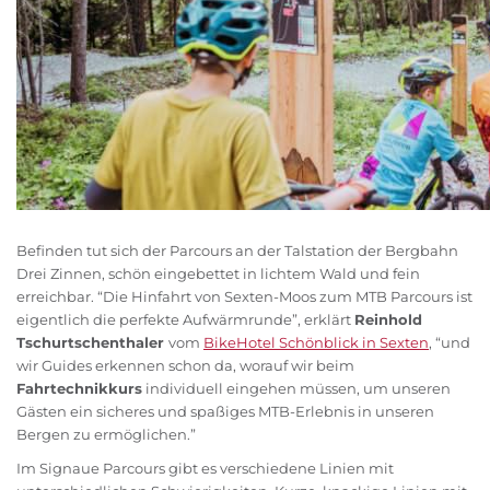
Befinden tut sich der Parcours an der Talstation der Bergbahn
Drei Zinnen, schön eingebettet in lichtem Wald und fein
erreichbar. “Die Hinfahrt von Sexten-Moos zum MTB Parcours ist
eigentlich die perfekte Aufwärmrunde”, erklärt
Reinhold
Tschurtschenthaler
vom
BikeHotel Schönblick in Sexten
, “und
wir Guides erkennen schon da, worauf wir beim
Fahrtechnikkurs
individuell eingehen müssen, um unseren
Gästen ein sicheres und spaßiges MTB-Erlebnis in unseren
Bergen zu ermöglichen.”
Im Signaue Parcours gibt es verschiedene Linien mit