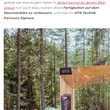
gelingt wie man es gern hätte: In
Sexten kannst du deinen Bike-
Urlaub
nun auch dazu nutzen, deine
Fertigkeiten auf dem
Mountainbike zu verbessern
, und zwar im
MTB Technik
Parcours Signaue
.