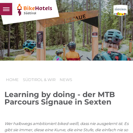
BIKEHOTELS
HOTELS & PAKETE
TOUREN & REVIERE
SÜDTIROL & WIR
SCHLUSSLICHTER
HOME
SÜDTIROL & WIR
NEWS
Learning by doing - der MTB
Parcours Signaue in Sexten
Wer halbwegs ambitioniert biked weiß, dass nie ausgelernt ist. Es
gibt sie immer, diese eine Kurve, die eine Stufe, die einfach nie so