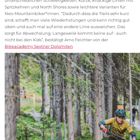
unterschiedlichen Schwierigkeiten. Kurze, knackige Linien mit
Spitzkehren und North Shores sowie leichtere Varianten für
Neo-Mountainbiker*innen. “Dadurch dass die Trails sehr kurz
sind, schafft man viele Wiederholungen und kann richtig gut
üben und auch mal auf eine andere Linie ausweichen. Das
sorgt für Abwechslung. Langeweile kommt keine auf - auch
nicht bei den Kids”, bestätigt Arno Feichter von der
Bikeacademy Sextner Dolomiten
.