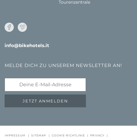
Tourenzentrale
info@bikehotels.it
MELDE DICH ZU UNSEREM NEWSLETTER AN!
JETZT ANMELDEN
IMPRESSUM
|
SITEMAP
|
COOKIE-RICHTLINIE
|
PRIVACY
|
GUTSCHEINE
FAQ - QUALITÄTSGARANTIE
NEWSLETTE