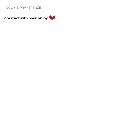
COOKIE PRÄFERENZEN
DE
IT
EN
created with passion by