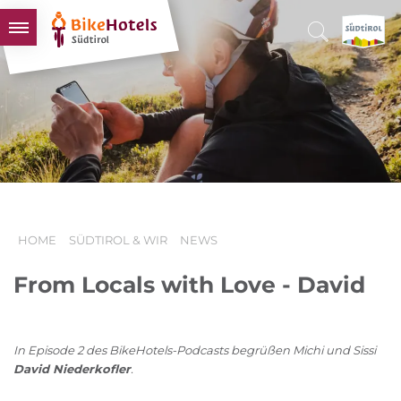
BIKEHOTELS
HOTELS & PAKETE
TOUREN & REVIERE
SÜDTIROL & WIR
SCHLUSSLICHTER
HOME
SÜDTIROL & WIR
NEWS
From Locals with Love - David
In Episode 2 des BikeHotels-Podcasts begrüßen Michi und Sissi
David Niederkofler
.