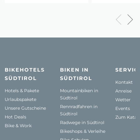
BIKEHOTELS
BIKEN IN
SERVIC
SÜDTIROL
SÜDTIROL
Kontakt
Hotels & Pakete
Mountainbiken in
Anreise
Südtirol
Urlaubspakete
Wetter
Rennradfahren in
Unsere Gutscheine
Events
Südtirol
Hot Deals
Zum Katal
Radwege in Südtirol
Bike & Work
Bikeshops & Verleihe
Bike-Schulen