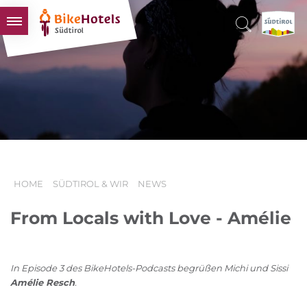
BIKEHOTELS
HOTELS & PAKETE
TOUREN & REVIERE
SÜDTIROL & WIR
SCHLUSSLICHTER
HOME
SÜDTIROL & WIR
NEWS
From Locals with Love - Amélie
In Episode 3 des BikeHotels-Podcasts begrüßen Michi und Sissi
Amélie Resch
.