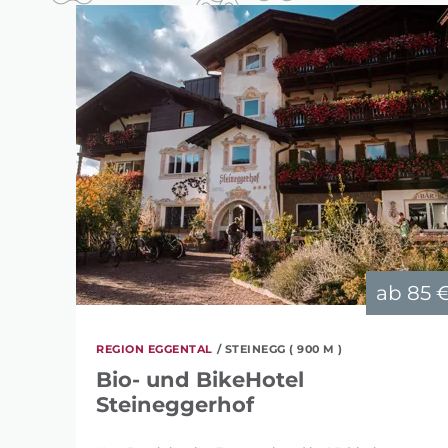
ab
85 
REGION EGGENTAL
/ STEINEGG ( 900 M )
Bio- und BikeHotel
Steineggerhof