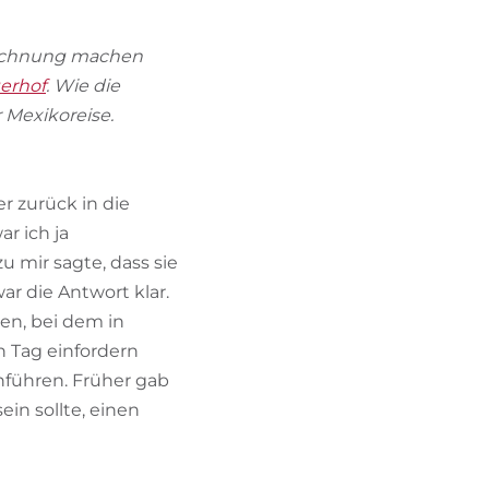
BIKEHOTELS FINDEN
 Rechnung machen
URLAUBSPAKETE
erhof
. Wie die
 Mexikoreise.
r zurück in die
r ich ja
u mir sagte, dass sie
ar die Antwort klar.
en, bei dem in
n Tag einfordern
inführen. Früher gab
in sollte, einen