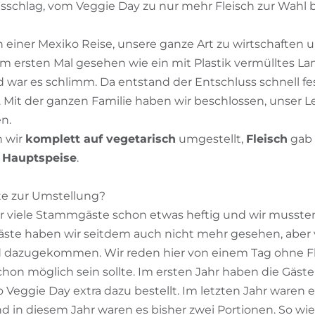
schlag, vom Veggie Day zu nur mehr Fleisch zur Wahl 
h einer Mexiko Reise, unsere ganze Art zu wirtschaften
m ersten Mal gesehen wie ein mit Plastik vermülltes La
war es schlimm. Da entstand der Entschluss schnell fes
 Mit der ganzen Familie haben wir beschlossen, unser 
n.
 wir
komplett auf vegetarisch
umgestellt,
Fleisch
gab 
s Hauptspeise
.
te zur Umstellung?
ür viele Stammgäste schon etwas heftig und wir mussten
äste haben wir seitdem auch nicht mehr gesehen, aber v
d dazugekommen. Wir reden hier von einem Tag ohne Fle
hon möglich sein sollte. Im ersten Jahr haben die Gäste 
o Veggie Day extra dazu bestellt. Im letzten Jahr waren e
d in diesem Jahr waren es bisher zwei Portionen. So wie