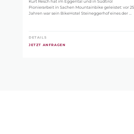
Kurt Resch hat im Eggental und in Südtirol
Pionierarbeit in Sachen Mountainbike geleistet: vor 25
Jahren war sein BikeHotel Steineggerhof eines der ...
DETAILS
JETZT ANFRAGEN