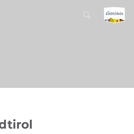
SUCHEN & BUCHEN
ENTDECKE SÜDTIROL
WANN?
-
WOHIN?
WAS?
dtirol