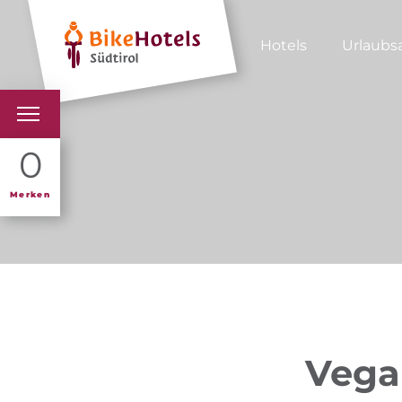
Hotels
Urlaubs
BIKEHOTELS
0
HOTELS & PAKETE
Merken
TOUREN & REVIERE
SÜDTIROL & WIR
SCHLUSSLICHTER
Vegan