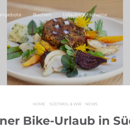
angebote
Buchen
Urlaubsgutscheine
HOME
SÜDTIROL & WIR
NEWS
er Bike-Urlaub in Sü