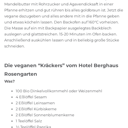
Mandelbutter mit Rohrzucker und Agavendicksaft in einer
Pfanne erhitzen und gut rühren bis alles goldbraun ist. Jetzt die
vegane dazugeben und alles andere mit in die Pfanne geben
und etwas köcheln lassen. Den Backofen auf 160°C vorheizen.
Die Masse auf ein mit Backpapier ausgelegtes Backblech
auslegen und glattstreichen. 15-20 Minuten im Ofen backen.
Anschließend auskühlen lassen und in beliebig große Stücke
schneiden.
Die veganen “Kräckers” vom Hotel Berghaus
Rosengarten
Was?
100 Bio Dinkelvollkornmehl oder Weizenmehl
4 Eßlöffel Sesam
2 Eßlöffel Leinsamen
2 Eßlöffel Kürbiskerne
2 Eßlöffel Sonnenblumenkerne
1 Teelöffel Salz
½ Teelöffel Paprika