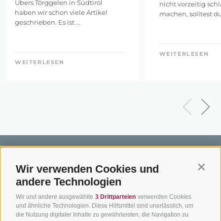
Übers Törggelen in Südtirol
nicht vorzeitig sch
haben wir schon viele Artikel
machen, solltest du 
geschrieben. Es ist ...
WEITERLESEN
WEITERLESEN
Wir verwenden Cookies und
Contin
andere Technologien
BIKEHOTELS
BIKEN IN
SERVIC
Wir und andere ausgewählte
3 Drittparteien
verwenden Cookies
SÜDTIROL
SÜDTIROL
Kontakt
und ähnliche Technologien. Diese Hilfsmittel sind unerlässlich, um
die Nutzung digitaler Inhalte zu gewährleisten, die Navigation zu
Hotels & Pakete
Mountainbiken in
Anreise