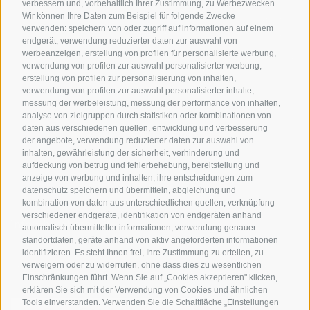
verbessern und, vorbehaltlich Ihrer Zustimmung, zu Werbezwecken.
Südtirol
Urlaubspakete
Wir können Ihre Daten zum Beispiel für folgende Zwecke
Wetter
verwenden: speichern von oder zugriff auf informationen auf einem
Rennradfahren in
Unsere Gutscheine
Events
endgerät, verwendung reduzierter daten zur auswahl von
Südtirol
werbeanzeigen, erstellung von profilen für personalisierte werbung,
Hot Deals
Zum Katal
verwendung von profilen zur auswahl personalisierter werbung,
Radwege in Südtirol
Bike & Work
erstellung von profilen zur personalisierung von inhalten,
Bikeshops & Verleihe
verwendung von profilen zur auswahl personalisierter inhalte,
messung der werbeleistung, messung der performance von inhalten,
Bike-Schulen
analyse von zielgruppen durch statistiken oder kombinationen von
Tourenzentrale
daten aus verschiedenen quellen, entwicklung und verbesserung
der angebote, verwendung reduzierter daten zur auswahl von
inhalten, gewährleistung der sicherheit, verhinderung und
aufdeckung von betrug und fehlerbehebung, bereitstellung und
anzeige von werbung und inhalten, ihre entscheidungen zum
datenschutz speichern und übermitteln, abgleichung und
kombination von daten aus unterschiedlichen quellen, verknüpfung
verschiedener endgeräte, identifikation von endgeräten anhand
info@bikehotels.it
automatisch übermittelter informationen, verwendung genauer
standortdaten, geräte anhand von aktiv angeforderten informationen
identifizieren. Es steht Ihnen frei, Ihre Zustimmung zu erteilen, zu
verweigern oder zu widerrufen, ohne dass dies zu wesentlichen
MELDE DICH ZU UNSEREM NEWSLETTER AN!
Einschränkungen führt. Wenn Sie auf „Cookies akzeptieren" klicken,
erklären Sie sich mit der Verwendung von Cookies und ähnlichen
Tools einverstanden. Verwenden Sie die Schaltfläche „Einstellungen