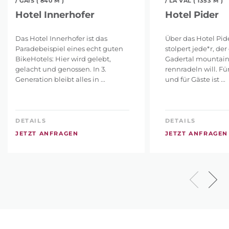
/ GAIS ( 840 M )
/ LA VAL ( 1353 M )
Hotel Innerhofer
Hotel Pider
Das Hotel Innerhofer ist das
Über das Hotel Pi
Paradebeispiel eines echt guten
stolpert jede*r, der
BikeHotels: Hier wird gelebt,
Gadertal mountain
gelacht und genossen. In 3.
rennradeln will. F
Generation bleibt alles in ...
und für Gäste ist ...
DETAILS
DETAILS
JETZT ANFRAGEN
JETZT ANFRAGEN