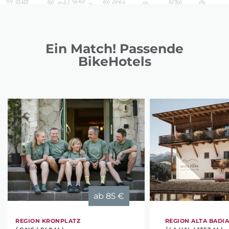
Ein Match! Passende
BikeHotels
ab
85 €
REGION KRONPLATZ
REGION ALTA BADI