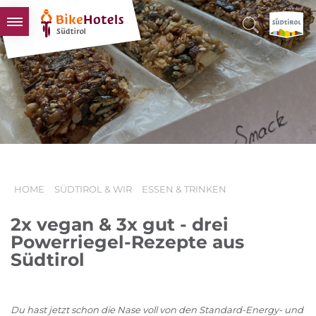
BIKEHOTELS
HOTELS & PAKETE
TOUREN & REVIERE
SÜDTIROL & WIR
SCHLUSSLICHTER
HOME
SÜDTIROL & WIR
ESSEN & TRINKEN
2x vegan & 3x gut - drei
Powerriegel-Rezepte aus
Südtirol
Du hast jetzt schon die Nase voll von den Standard-Energy- und