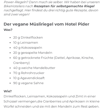
Power-Riegeln? Dann mach sie selber. Wir haben bei unseren
BikeHoteliers nach
Rezepten für selbstgemachte Riegel
nachgefragt. Hier findest du drei richtig gute Rezepte, davon
sind zwei vegan!
Der vegane Müsliriegel vom Hotel Pider
Was?
20 g Dinkelflocken
10 g Leinsamen
40 g Kokosraspeln
20 g geraspelte Mandeln
60 g getrocknete Früchte (Dattel, Aprikose, Kirsche,
Cranberry)
40 g weiche Mandelbutter
70 g Rohrohrzucker
10 g Agavendicksaft
90 g vegane Sahne
Wie?
Dinkelflocken, Leinsamen, Kokosraspeln und Zimt in einer
Schüssel vermengen,die Cranberries und Aprikosen in kleine
Würfel schneiden und sie mit den Mandeln zum Rest geben.