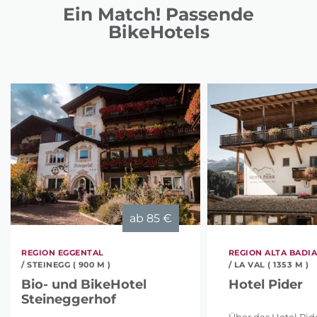
Ein Match! Passende
BikeHotels
ab
85 €
REGION EGGENTAL
REGION ALTA BADI
/ STEINEGG ( 900 M )
/ LA VAL ( 1353 M )
Bio- und BikeHotel
Hotel Pider
Steineggerhof
Über das Hotel Pi