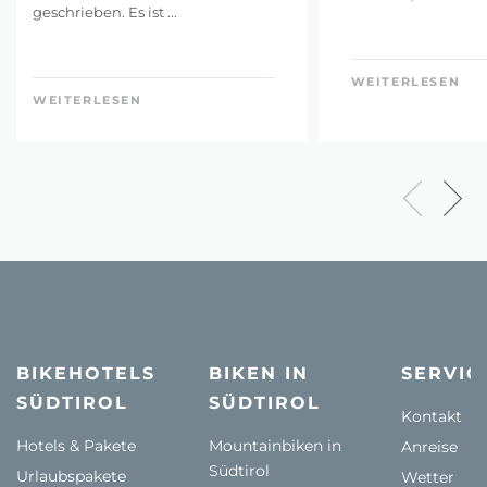
geschrieben. Es ist ...
WEITERLESEN
WEITERLESEN
BIKEHOTELS
BIKEN IN
SERVIC
SÜDTIROL
SÜDTIROL
Kontakt
Hotels & Pakete
Mountainbiken in
Anreise
Südtirol
Urlaubspakete
Wetter