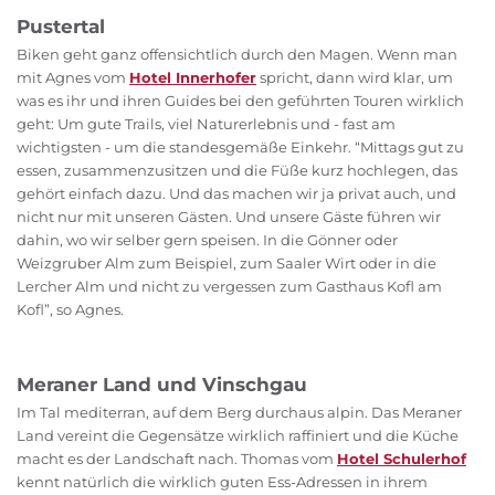
Pustertal
Biken geht ganz offensichtlich durch den Magen. Wenn man
mit Agnes vom
Hotel Innerhofer
spricht, dann wird klar, um
was es ihr und ihren Guides bei den geführten Touren wirklich
geht: Um gute Trails, viel Naturerlebnis und - fast am
wichtigsten - um die standesgemäße Einkehr. “Mittags gut zu
essen, zusammenzusitzen und die Füße kurz hochlegen, das
gehört einfach dazu. Und das machen wir ja privat auch, und
nicht nur mit unseren Gästen. Und unsere Gäste führen wir
dahin, wo wir selber gern speisen. In die Gönner oder
Weizgruber Alm zum Beispiel, zum Saaler Wirt oder in die
Lercher Alm und nicht zu vergessen zum Gasthaus Kofl am
Kofl”, so Agnes.
Meraner Land und Vinschgau
Im Tal mediterran, auf dem Berg durchaus alpin. Das Meraner
Land vereint die Gegensätze wirklich raffiniert und die Küche
macht es der Landschaft nach. Thomas vom
Hotel Schulerhof
kennt natürlich die wirklich guten Ess-Adressen in ihrem