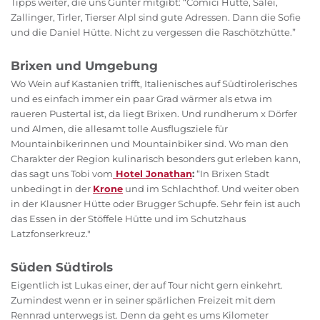
Tipps weiter, die uns Günter mitgibt: “Comici Hütte, Salei,
Zallinger, Tirler, Tierser Alpl sind gute Adressen. Dann die Sofie
und die Daniel Hütte. Nicht zu vergessen die Raschötzhütte.”
Brixen und Umgebung
Wo Wein auf Kastanien trifft, Italienisches auf Südtirolerisches
und es einfach immer ein paar Grad wärmer als etwa im
raueren Pustertal ist, da liegt Brixen. Und rundherum x Dörfer
und Almen, die allesamt tolle Ausflugsziele für
Mountainbikerinnen und Mountainbiker sind. Wo man den
Charakter der Region kulinarisch besonders gut erleben kann,
das sagt uns Tobi vom
Hotel Jonathan
:
“In Brixen Stadt
unbedingt in der
Krone
und im Schlachthof. Und weiter oben
in der Klausner Hütte oder Brugger Schupfe. Sehr fein ist auch
das Essen in der Stöffele Hütte und im Schutzhaus
Latzfonserkreuz."
Süden Südtirols
Eigentlich ist Lukas einer, der auf Tour nicht gern einkehrt.
Zumindest wenn er in seiner spärlichen Freizeit mit dem
Rennrad unterwegs ist. Denn da geht es ums Kilometer