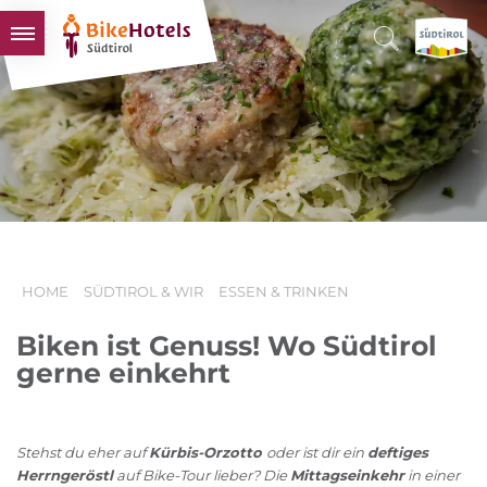
BIKEHOTELS
HOTELS & PAKETE
TOUREN & REVIERE
SÜDTIROL & WIR
SCHLUSSLICHTER
HOME
SÜDTIROL & WIR
ESSEN & TRINKEN
Biken ist Genuss! Wo Südtirol
gerne einkehrt
Stehst du eher auf
Kürbis-Orzotto
oder ist dir ein
deftiges
Herrngeröstl
auf Bike-Tour lieber? Die
Mittagseinkehr
in einer