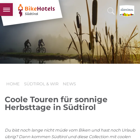
BIKEHOTELS
HOTELS & PAKETE
TOUREN & REVIERE
SÜDTIROL & WIR
SCHLUSSLICHTER
HOME
SÜDTIROL & WIR
NEWS
Coole Touren für sonnige
Herbsttage in Südtirol
Du bist noch lange nicht müde vom Biken und hast noch Urlaub
übrig? Dann kommen Südtirol und diese Collection mit coolen