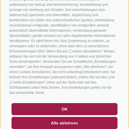
aufdeckung von betrug und fehlerbehebung, bereitstellung und
anzeige von werbung und inhalten, ihre entscheidungen zum
datenschutz speichern und übermitteln, abgleichung und
kombination von daten aus unterschiedlichen quellen, verknüpfung
verschiedener endgeräte, identifikation von endgeräten anhand
info@bikehotels.it
automatisch übermittelter informationen, verwendung genauer
standortdaten, geräte anhand von aktiv angeforderten informationen
identifizieren. Es steht Ihnen frei, Ihre Zustimmung zu erteilen, zu
verweigern oder zu widerrufen, ohne dass dies zu wesentlichen
MELDE DICH ZU UNSEREM NEWSLETTER AN!
Einschränkungen führt. Wenn Sie auf „Cookies akzeptieren" klicken,
erklären Sie sich mit der Verwendung von Cookies und ähnlichen
Tools einverstanden. Verwenden Sie die Schaltfläche „Einstellungen
verwalten", um Ihre Auswahl anzupassen oder „Alle ablehnen", um
ohne Cookies fortzufahren, die nicht unbedingt erforderlich sind. Sie
können Ihre Einstellungen jederzeit ändern, indem Sie auf den Link
JETZT ANMELDEN
„Cookie-Einstellungen" unten auf der Seite oder auf das
Schildsymbol unten links klicken. Ihre Einstellungen gelten nur für
das verwendete Gerät.
GUTSCHEINE
FAQ - QUALITÄTSGARANTIE
OK
IMPRESSUM
|
SITEMAP
|
COOKIE-RICHTLINIE
|
PRIVACY
|
NEWSLETTER
SOCIAL WALL
WETTER
Alle ablehnen
COOKIE PRÄFERENZEN
DE
IT
EN