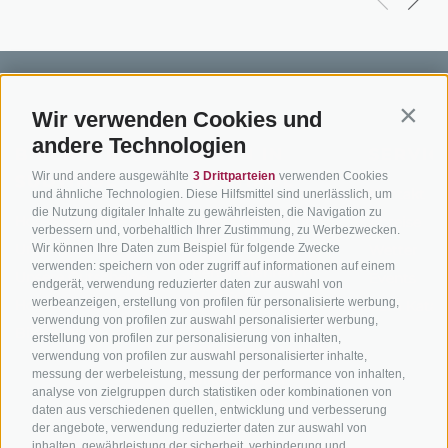
Wir verwenden Cookies und
Contin
andere Technologien
BIKEHOTELS
BIKEN IN
SERVIC
Wir und andere ausgewählte
3 Drittparteien
verwenden Cookies
SÜDTIROL
SÜDTIROL
Kontakt
und ähnliche Technologien. Diese Hilfsmittel sind unerlässlich, um
die Nutzung digitaler Inhalte zu gewährleisten, die Navigation zu
Hotels & Pakete
Mountainbiken in
Anreise
verbessern und, vorbehaltlich Ihrer Zustimmung, zu Werbezwecken.
Südtirol
Urlaubspakete
Wetter
Wir können Ihre Daten zum Beispiel für folgende Zwecke
verwenden: speichern von oder zugriff auf informationen auf einem
Rennradfahren in
Unsere Gutscheine
Events
endgerät, verwendung reduzierter daten zur auswahl von
Südtirol
werbeanzeigen, erstellung von profilen für personalisierte werbung,
Hot Deals
Zum Katal
verwendung von profilen zur auswahl personalisierter werbung,
Radwege in Südtirol
Bike & Work
erstellung von profilen zur personalisierung von inhalten,
Bikeshops & Verleihe
verwendung von profilen zur auswahl personalisierter inhalte,
messung der werbeleistung, messung der performance von inhalten,
Bike-Schulen
analyse von zielgruppen durch statistiken oder kombinationen von
Tourenzentrale
daten aus verschiedenen quellen, entwicklung und verbesserung
der angebote, verwendung reduzierter daten zur auswahl von
inhalten, gewährleistung der sicherheit, verhinderung und