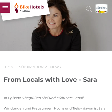
BIKEHOTELS
HOTELS & PAKETE
TOUREN & REVIERE
SÜDTIROL & WIR
SCHLUSSLICHTER
HOME
SÜDTIROL & WIR
NEWS
From Locals with Love - Sara
In Episode 6 begrüßen Sissi und Michi Sara Canali.
Windungen und Kreuzungen, Hochs und Tiefs – davon ist Sara