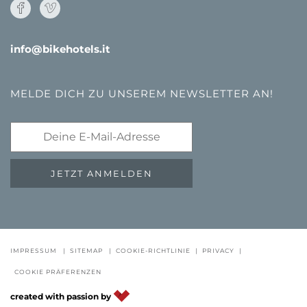
info@bikehotels.it
MELDE DICH ZU UNSEREM NEWSLETTER AN!
JETZT ANMELDEN
IMPRESSUM
|
SITEMAP
|
COOKIE-RICHTLINIE
|
PRIVACY
|
GUTSCHEINE
FAQ - QUALITÄTSGARANTIE
NEWSLETTE
COOKIE PRÄFERENZEN
DE
IT
EN
created with passion by