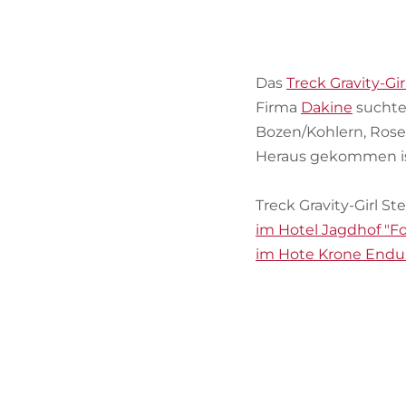
Das
Treck Gravity-Gir
Firma
Dakine
suchte
Bozen/Kohlern, Rose
Heraus gekommen ist
Treck Gravity-Girl St
im Hotel Jagdhof "Fo
im Hote Krone Enduro