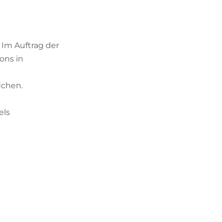
BIKEHOTELS FINDEN
URLAUBSPAKETE
 Im Auftrag der
ons in
dchen.
els