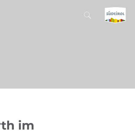
SUCHEN & BUCHEN
ENTDECKE SÜDTIROL
WANN?
-
WOHIN?
WAS?
rth im