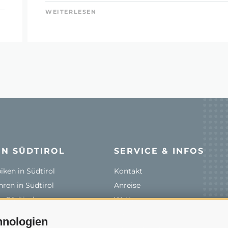
WEITERLESEN
IN SÜDTIROL
SERVICE & INFOS
ken in Südtirol
Kontakt
ren in Südtirol
Anreise
n Südtirol
Wetter
& Verleihe
Events
hnologien