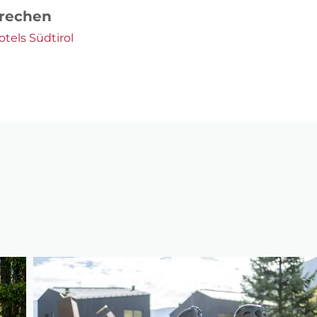
prechen
tels Südtirol