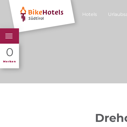
Hotels
Urlaubs
BIKEHOTELS
0
HOTELS & PAKETE
Merken
TOUREN & REVIERE
SÜDTIROL & WIR
SCHLUSSLICHTER
Dreho