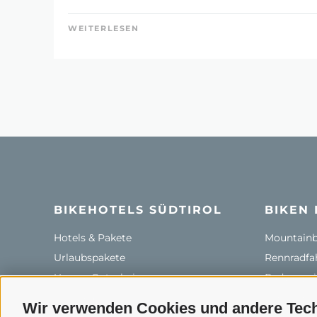
WEITERLESEN
BIKEHOTELS SÜDTIROL
BIKEN 
Hotels & Pakete
Mountainbi
Urlaubspakete
Rennradfah
Unsere Gutscheine
Radwege i
Hot Deals
Bikeshops 
Wir verwenden Cookies und andere Tec