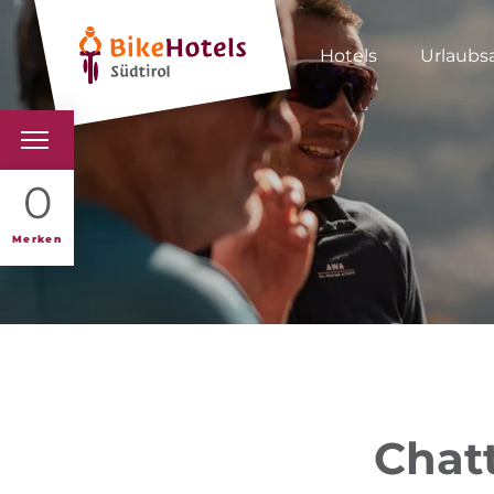
Hotels
Urlaubs
BIKEHOTELS
0
HOTELS & PAKETE
Merken
TOUREN & REVIERE
SÜDTIROL & WIR
SCHLUSSLICHTER
Chat