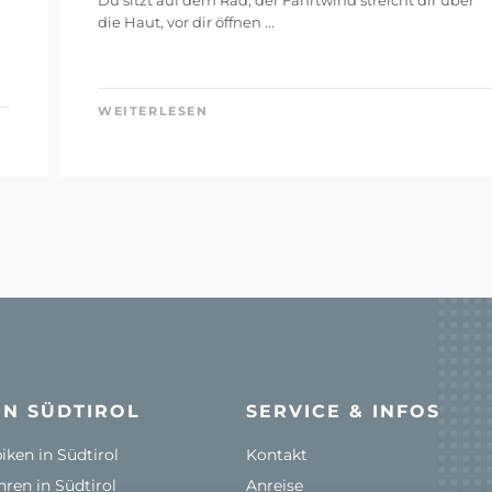
Du sitzt auf dem Rad, der Fahrtwind streicht dir über
die Haut, vor dir öffnen ...
WEITERLESEN
IN SÜDTIROL
SERVICE & INFOS
ken in Südtirol
Kontakt
ren in Südtirol
Anreise