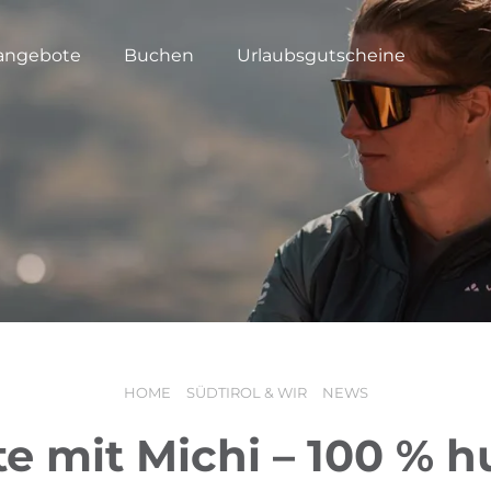
angebote
Buchen
Urlaubsgutscheine
HOME
SÜDTIROL & WIR
NEWS
te mit Michi – 100 % 