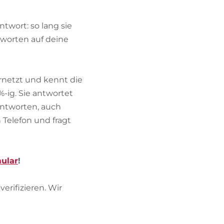
BIKEHOTELS FINDEN
twort: so lang sie
URLAUBSPAKETE
tworten auf deine
ernetzt und kennt die
%-ig. Sie antwortet
Antworten, auch
 Telefon und fragt
ular
!
erifizieren. Wir