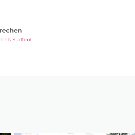
prechen
tels Südtirol