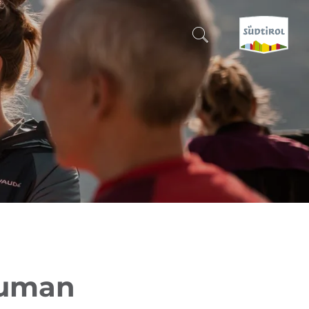
SUCHEN & BUCHEN
ENTDECKE SÜDTIROL
WANN?
-
WOHIN?
WAS?
human