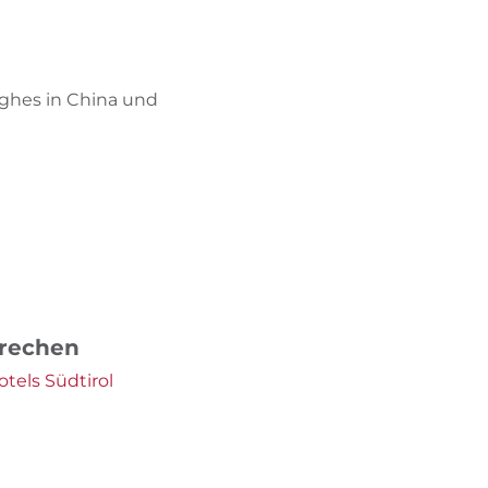
BIKEHOTELS FINDEN
URLAUBSPAKETE
ughes in China und
prechen
tels Südtirol