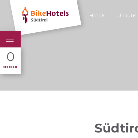
Hotels
Urlaubs
BIKEHOTELS
0
HOTELS & PAKETE
Merken
TOUREN & REVIERE
SÜDTIROL & WIR
SCHLUSSLICHTER
Südtir