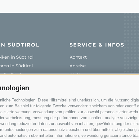
IN SÜDTIROL
SERVICE & INFOS
ken in Südtirol
Kontakt
ren in Südtirol
Anreise
n Südtirol
Wetter
& Verleihe
Events
hnologien
len
Zum Katalog
che Technologien. Diese Hilfsmittel sind unerlässlich, um die Nutzung digita
rale
n zum Beispiel für folgende Zwecke verwenden: speichern von oder zugriff a
lisierte werbung, verwendung von profilen zur auswahl personalisierter werbun
 der werbeleistung, messung der performance von inhalten, analyse von zielgr
wendung reduzierter daten zur auswahl von inhalten, gewährleistung der sich
@bikehotels.it
ihre entscheidungen zum datenschutz speichern und übermitteln, abgleichung 
hand automatisch übermittelter informationen, verwendung genauer standortda