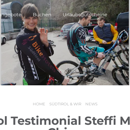
angebote
Buchen
Urlaubsgutscheine
HOME
SÜDTIROL & WIR
NEWS
ol Testimonial Steffi M