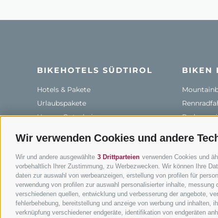
BIKEHOTELS SÜDTIROL
BIKEN 
Hotels & Pakete
Mountainbi
Urlaubspakete
Rennradfah
Unsere Gutscheine
Radwege i
Hot Deals
Bikeshops 
Wir verwenden Cookies und andere Tec
Bike & Work
Bike-Schu
Wir und andere ausgewählte
3 Drittparteien
verwenden Cookies und ähnli
Tourenzent
vorbehaltlich Ihrer Zustimmung, zu Werbezwecken. Wir können Ihre Date
daten zur auswahl von werbeanzeigen, erstellung von profilen für persona
verwendung von profilen zur auswahl personalisierter inhalte, messung
verschiedenen quellen, entwicklung und verbesserung der angebote, ver
info
fehlerbehebung, bereitstellung und anzeige von werbung und inhalten, 
verknüpfung verschiedener endgeräte, identifikation von endgeräten an