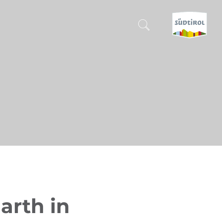
SUCHEN & BUCHEN
ENTDECKE SÜDTIROL
WANN?
-
WOHIN?
WAS?
arth in