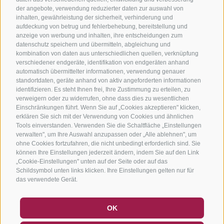
der angebote, verwendung reduzierter daten zur auswahl von
inhalten, gewährleistung der sicherheit, verhinderung und
aufdeckung von betrug und fehlerbehebung, bereitstellung und
anzeige von werbung und inhalten, ihre entscheidungen zum
datenschutz speichern und übermitteln, abgleichung und
kombination von daten aus unterschiedlichen quellen, verknüpfung
verschiedener endgeräte, identifikation von endgeräten anhand
automatisch übermittelter informationen, verwendung genauer
standortdaten, geräte anhand von aktiv angeforderten informationen
identifizieren. Es steht Ihnen frei, Ihre Zustimmung zu erteilen, zu
verweigern oder zu widerrufen, ohne dass dies zu wesentlichen
Einschränkungen führt. Wenn Sie auf „Cookies akzeptieren" klicken,
erklären Sie sich mit der Verwendung von Cookies und ähnlichen
Tools einverstanden. Verwenden Sie die Schaltfläche „Einstellungen
verwalten", um Ihre Auswahl anzupassen oder „Alle ablehnen", um
ohne Cookies fortzufahren, die nicht unbedingt erforderlich sind. Sie
können Ihre Einstellungen jederzeit ändern, indem Sie auf den Link
„Cookie-Einstellungen" unten auf der Seite oder auf das
Schildsymbol unten links klicken. Ihre Einstellungen gelten nur für
das verwendete Gerät.
GUTSCHEINE
FAQ - QUALITÄTSGARANTIE
OK
NEWSLETTER
SOCIAL WALL
WETTER