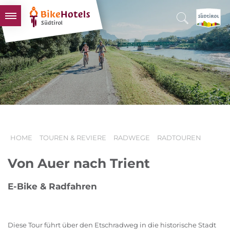
BIKEHOTELS
HOTELS & PAKETE
TOUREN & REVIERE
SÜDTIROL & WIR
SCHLUSSLICHTER
HOME
TOUREN & REVIERE
RADWEGE
RADTOUREN
Von Auer nach Trient
E-Bike & Radfahren
Diese Tour führt über den Etschradweg in die historische Stadt