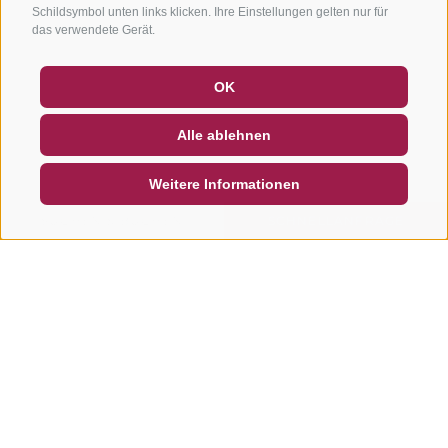
Schildsymbol unten links klicken. Ihre Einstellungen gelten nur für
das verwendete Gerät.
GUTSCHEINE
FAQ - QUALITÄTSGARANTIE
OK
NEWSLETTER
SOCIAL WALL
WETTER
Alle ablehnen
DE
IT
EN
Weitere Informationen
SUCHEN & BUCHEN
SCHNELLANFRAGE