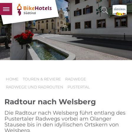
BIKEHOTELS
HOTELS & PAKETE
TOUREN & REVIERE
SÜDTIROL & WIR
SCHLUSSLICHTER
HOME
TOUREN & REVIERE
RADWEGE
RADWEGE UND RADROUTEN
PUSTERTAL
Radtour nach Welsberg
Die Radtour nach Welsberg führt entlang des
Pustertaler Radwegs vorbei am Olanger
Stausee bis in den idyllischen Ortskern von
Welsberg.