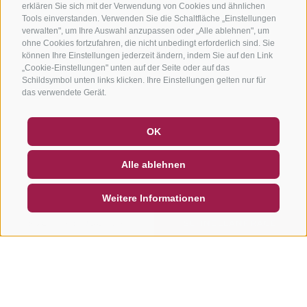
erklären Sie sich mit der Verwendung von Cookies und ähnlichen
Tools einverstanden. Verwenden Sie die Schaltfläche „Einstellungen
verwalten", um Ihre Auswahl anzupassen oder „Alle ablehnen", um
ohne Cookies fortzufahren, die nicht unbedingt erforderlich sind. Sie
können Ihre Einstellungen jederzeit ändern, indem Sie auf den Link
„Cookie-Einstellungen" unten auf der Seite oder auf das
Schildsymbol unten links klicken. Ihre Einstellungen gelten nur für
das verwendete Gerät.
GUTSCHEINE
FAQ - QUALITÄTSGARANTIE
OK
NEWSLETTER
SOCIAL WALL
WETTER
Alle ablehnen
DE
IT
EN
Weitere Informationen
SUCHEN & BUCHEN
SCHNELLANFRAGE