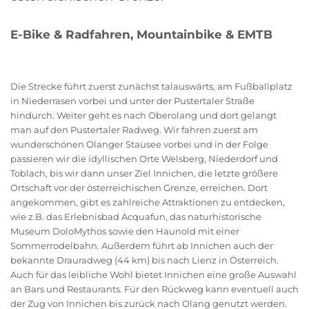
E-Bike & Radfahren, Mountainbike & EMTB
Die Strecke führt zuerst zunächst talauswärts, am Fußballplatz
in Niederrasen vorbei und unter der Pustertaler Straße
hindurch. Weiter geht es nach Oberolang und dort gelangt
man auf den Pustertaler Radweg. Wir fahren zuerst am
wunderschönen Olanger Stausee vorbei und in der Folge
passieren wir die idyllischen Orte Welsberg, Niederdorf und
Toblach, bis wir dann unser Ziel Innichen, die letzte größere
Ortschaft vor der österreichischen Grenze, erreichen. Dort
angekommen, gibt es zahlreiche Attraktionen zu entdecken,
wie z.B. das Erlebnisbad Acquafun, das naturhistorische
Museum DoloMythos sowie den Haunold mit einer
Sommerrodelbahn. Außerdem führt ab Innichen auch der
bekannte Drauradweg (44 km) bis nach Lienz in Österreich.
Auch für das leibliche Wohl bietet Innichen eine große Auswahl
an Bars und Restaurants. Für den Rückweg kann eventuell auch
der Zug von Innichen bis zurück nach Olang genutzt werden.