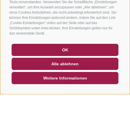
Tools einverstanden. Verwenden Sie die Schaltfläche „Einstellungen
verwalten", um Ihre Auswahl anzupassen oder „Alle ablehnen", um
ohne Cookies fortzufahren, die nicht unbedingt erforderlich sind. Sie
können Ihre Einstellungen jederzeit ändern, indem Sie auf den Link
„Cookie-Einstellungen" unten auf der Seite oder auf das
Schildsymbol unten links klicken. Ihre Einstellungen gelten nur für
das verwendete Gerät.
GUTSCHEINE
FAQ - QUALITÄTSGARANTIE
OK
NEWSLETTER
SOCIAL WALL
WETTER
Alle ablehnen
DE
IT
EN
Weitere Informationen
SUCHEN & BUCHEN
SCHNELLANFRAGE