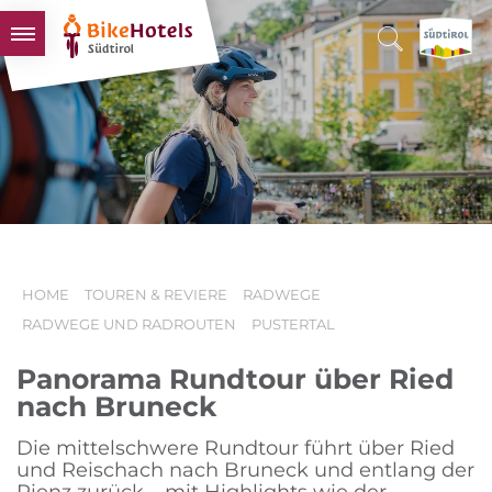
BIKEHOTELS
HOTELS & PAKETE
TOUREN & REVIERE
SÜDTIROL & WIR
SCHLUSSLICHTER
HOME
TOUREN & REVIERE
RADWEGE
RADWEGE UND RADROUTEN
PUSTERTAL
Panorama Rundtour über Ried
nach Bruneck
Die mittelschwere Rundtour führt über Ried
und Reischach nach Bruneck und entlang der