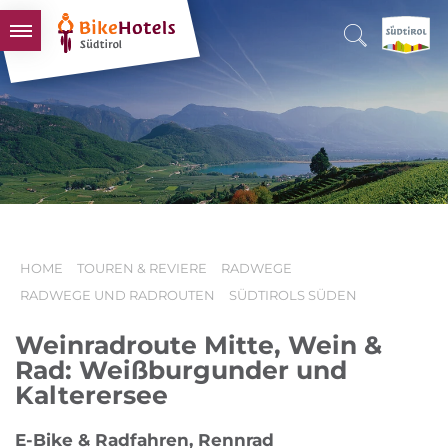
BIKEHOTELS
HOTELS & PAKETE
TOUREN & REVIERE
SÜDTIROL & WIR
SCHLUSSLICHTER
HOME
TOUREN & REVIERE
RADWEGE
RADWEGE UND RADROUTEN
SÜDTIROLS SÜDEN
Weinradroute Mitte, Wein &
Rad: Weißburgunder und
Kalterersee
E-Bike & Radfahren, Rennrad