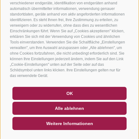
verschiedener endgeräte, identifikation von endgeräten anhand
automatisch übermittelter informationen, verwendung genauer
standortdaten, geräte anhand von aktiv angeforderten informationen
identifizieren. Es steht Ihnen frei, Ihre Zustimmung zu erteilen, zu
verweigern oder zu widerrufen, ohne dass dies zu wesentlichen
Einschränkungen führt. Wenn Sie auf „Cookies akzeptieren" klicken,
erklären Sie sich mit der Verwendung von Cookies und ähnlichen
Tools einverstanden. Verwenden Sie die Schaltfläche „Einstellungen
verwalten", um Ihre Auswahl anzupassen oder „Alle ablehnen", um
ohne Cookies fortzufahren, die nicht unbedingt erforderlich sind. Sie
können Ihre Einstellungen jederzeit ändern, indem Sie auf den Link
„Cookie-Einstellungen" unten auf der Seite oder auf das
Schildsymbol unten links klicken. Ihre Einstellungen gelten nur für
das verwendete Gerät.
GUTSCHEINE
FAQ - QUALITÄTSGARANTIE
OK
NEWSLETTER
SOCIAL WALL
WETTER
Alle ablehnen
DE
IT
EN
Weitere Informationen
SUCHEN & BUCHEN
SCHNELLANFRAGE