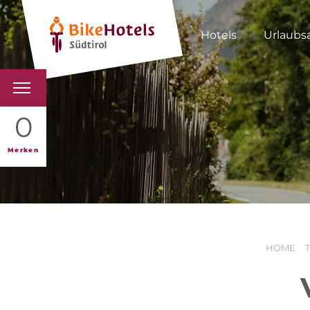
Hotels
Urlaubs
BIKEHOTELS
0
HOTELS & PAKETE
Merken
TOUREN & REVIERE
SÜDTIROL & WIR
HOME
SCHLUSSLICHTER