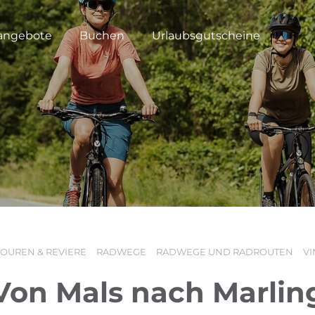
angebote
Buchen
Urlaubsgutscheine
TOUREN & REVIERE
RADWEGE
RADWEGE UND RADROUTEN
V
Von Mals nach Marlin