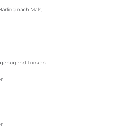
arling nach Mals,
d genügend Trinken
er
er