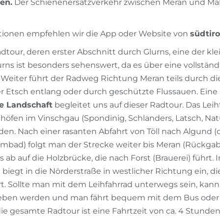
en.
Der Schienenersatzverkehr zwischen Meran und Mals
ationen empfehlen wir die App oder Website von
südtiro
Radtour, deren erster Abschnitt durch Glurns, eine der kl
urns ist besonders sehenswert, da es über eine vollständ
 Weiter führt der Radweg Richtung Meran teils durch di
er Etsch entlang oder durch geschützte Flussauen. Eine
e Landschaft
begleitet uns auf dieser Radtour. Das Lei
öfen im Vinschgau (Spondinig, Schlanders, Latsch, Nat
n. Nach einer rasanten Abfahrt von Töll nach Algund (
mbad) folgt man der Strecke weiter bis Meran (Rückgab
s ab auf die Holzbrücke, die nach Forst (Brauerei) führt.
biegt in die Nörderstraße in westlicher Richtung ein, di
t. Sollte man mit dem Leihfahrrad unterwegs sein, kann
ben werden und man fährt bequem mit dem Bus oder 
die gesamte Radtour ist eine Fahrtzeit von ca. 4 Stunden