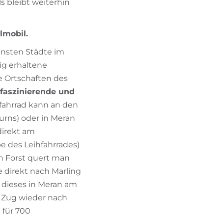
 bleibt weiterhin
lmobil.
einsten Städte im
ig erhaltene
e Ortschaften des
faszinierende und
hfahrrad kann an den
urns) oder in Meran
direkt am
e des Leihfahrrades)
 In Forst quert man
e direkt nach Marling
 dieses in Meran am
Zug wieder nach
 für 700