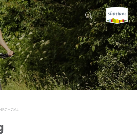
SUCHEN & BUCHEN
ENTDECKE SÜDTIROL
WANN?
-
WOHIN?
INSCHGAU
WAS?
g