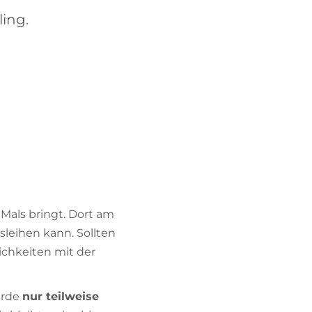
BIKEHOTELS FINDEN
ing.
URLAUBSPAKETE
h Mals bringt. Dort am
sleihen kann. Sollten
ichkeiten mit der
urde
nur teilweise