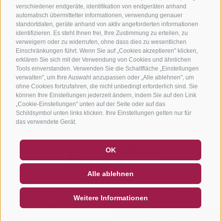
verschiedener endgeräte, identifikation von endgeräten anhand
automatisch übermittelter informationen, verwendung genauer
standortdaten, geräte anhand von aktiv angeforderten informationen
identifizieren. Es steht Ihnen frei, Ihre Zustimmung zu erteilen, zu
verweigern oder zu widerrufen, ohne dass dies zu wesentlichen
Einschränkungen führt. Wenn Sie auf „Cookies akzeptieren" klicken,
erklären Sie sich mit der Verwendung von Cookies und ähnlichen
Tools einverstanden. Verwenden Sie die Schaltfläche „Einstellungen
verwalten", um Ihre Auswahl anzupassen oder „Alle ablehnen", um
ohne Cookies fortzufahren, die nicht unbedingt erforderlich sind. Sie
können Ihre Einstellungen jederzeit ändern, indem Sie auf den Link
„Cookie-Einstellungen" unten auf der Seite oder auf das
Schildsymbol unten links klicken. Ihre Einstellungen gelten nur für
das verwendete Gerät.
GUTSCHEINE
FAQ - QUALITÄTSGARANTIE
OK
NEWSLETTER
SOCIAL WALL
WETTER
Alle ablehnen
DE
IT
EN
Unser Qualitätsversprechen
Weitere Informationen
Die geprüfte Qualität der BikeHotels Südtirol
SUCHEN & BUCHEN
SCHNELLANFRAGE