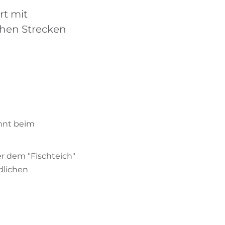
BIKEHOTELS FINDEN
rt mit
chen Strecken
URLAUBSPAKETE
nnt beim
r dem "Fischteich"
edlichen