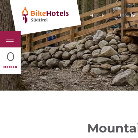
Hotels
Urlaubs
BIKEHOTELS
0
HOTELS & PAKETE
Merken
TOUREN & REVIERE
SÜDTIROL & WIR
SCHLUSSLICHTER
Mountai