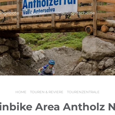
angebote
Buchen
Urlaubsgutscheine
HOME
TOUREN & REVIERE
TOURENZENTRALE
nbike Area Antholz N