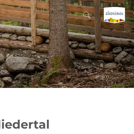
SUCHEN & BUCHEN
ENTDECKE SÜDTIROL
WANN?
-
WOHIN?
WAS?
iedertal