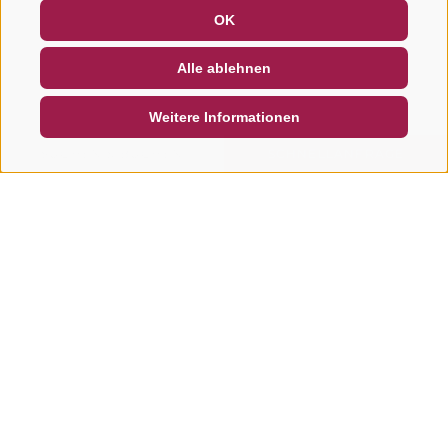
GUTSCHEINE
FAQ - QUALITÄTSGARANTIE
OK
NEWSLETTER
SOCIAL WALL
WETTER
Alle ablehnen
DE
IT
EN
Weitere Informationen
SUCHEN & BUCHEN
SCHNELLANFRAGE