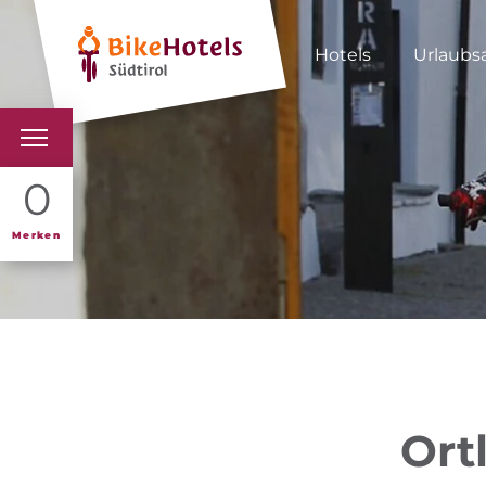
Hotels
Urlaubs
BIKEHOTELS
0
HOTELS & PAKETE
Merken
TOUREN & REVIERE
SÜDTIROL & WIR
SCHLUSSLICHTER
Ort