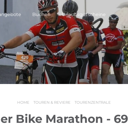
angebote
Buchen
Urlaubsgutscheine
HOME
TOUREN & REVIERE
TOURENZENTRALE
ler Bike Marathon - 6