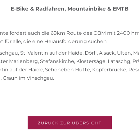
E-Bike & Radfahren, Mountainbike & EMTB
ente fordert auch die 69km Route des OBM mit 2400 hm
t für alle, die eine Herausforderung suchen
chgau, St. Valentin auf der Haide, Dörfl, Alsack, Ulten, Ma
ster Marienberg, Stefanskirche, Klostersäge, Lataschg, P
ntin auf der Haide, Schöneben Hütte, Kopferbrücke, Res
, Graun im Vinschgau.
ZURÜCK ZUR ÜBERSICHT