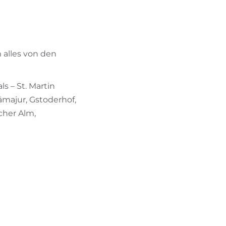
BIKEHOTELS FINDEN
URLAUBSPAKETE
 alles von den
ls – St. Martin
rämajur, Gstoderhof,
cher Alm,