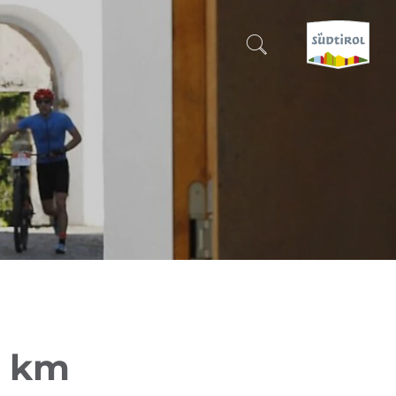
SUCHEN & BUCHEN
ENTDECKE SÜDTIROL
WANN?
-
WOHIN?
WAS?
9 km