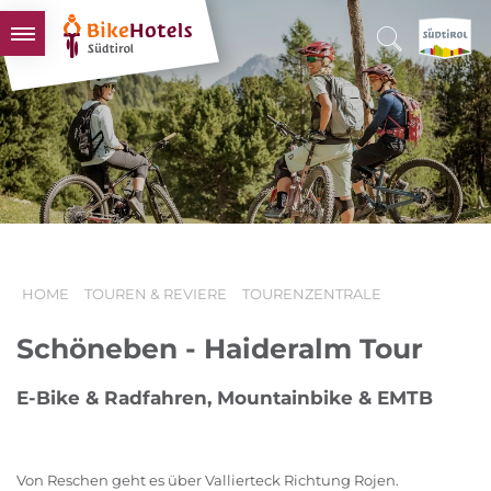
BIKEHOTELS
HOTELS & PAKETE
TOUREN & REVIERE
SÜDTIROL & WIR
SCHLUSSLICHTER
HOME
TOUREN & REVIERE
TOURENZENTRALE
Schöneben - Haideralm Tour
E-Bike & Radfahren, Mountainbike & EMTB
Von Reschen geht es über Vallierteck Richtung Rojen.