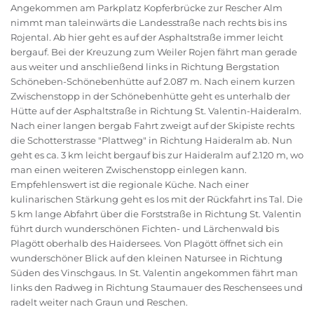
Angekommen am Parkplatz Kopferbrücke zur Rescher Alm
nimmt man taleinwärts die Landesstraße nach rechts bis ins
Rojental. Ab hier geht es auf der Asphaltstraße immer leicht
bergauf. Bei der Kreuzung zum Weiler Rojen fährt man gerade
aus weiter und anschließend links in Richtung Bergstation
Schöneben-Schönebenhütte auf 2.087 m. Nach einem kurzen
Zwischenstopp in der Schönebenhütte geht es unterhalb der
Hütte auf der Asphaltstraße in Richtung St. Valentin-Haideralm.
Nach einer langen bergab Fahrt zweigt auf der Skipiste rechts
die Schotterstrasse "Plattweg" in Richtung Haideralm ab. Nun
geht es ca. 3 km leicht bergauf bis zur Haideralm auf 2.120 m, wo
man einen weiteren Zwischenstopp einlegen kann.
Empfehlenswert ist die regionale Küche. Nach einer
kulinarischen Stärkung geht es los mit der Rückfahrt ins Tal. Die
5 km lange Abfahrt über die Forststraße in Richtung St. Valentin
führt durch wunderschönen Fichten- und Lärchenwald bis
Plagött oberhalb des Haidersees. Von Plagött öffnet sich ein
wunderschöner Blick auf den kleinen Natursee in Richtung
Süden des Vinschgaus. In St. Valentin angekommen fährt man
links den Radweg in Richtung Staumauer des Reschensees und
radelt weiter nach Graun und Reschen.