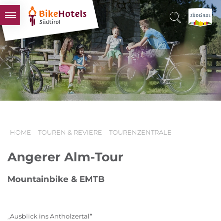
BIKEHOTELS
HOTELS & PAKETE
TOUREN & REVIERE
SÜDTIROL & WIR
SCHLUSSLICHTER
HOME
TOUREN & REVIERE
TOURENZENTRALE
Angerer Alm-Tour
Mountainbike & EMTB
„Ausblick ins Antholzertal“