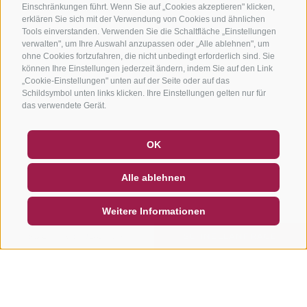
Einschränkungen führt. Wenn Sie auf „Cookies akzeptieren" klicken,
erklären Sie sich mit der Verwendung von Cookies und ähnlichen
Tools einverstanden. Verwenden Sie die Schaltfläche „Einstellungen
verwalten", um Ihre Auswahl anzupassen oder „Alle ablehnen", um
ohne Cookies fortzufahren, die nicht unbedingt erforderlich sind. Sie
können Ihre Einstellungen jederzeit ändern, indem Sie auf den Link
„Cookie-Einstellungen" unten auf der Seite oder auf das
Schildsymbol unten links klicken. Ihre Einstellungen gelten nur für
das verwendete Gerät.
GUTSCHEINE
FAQ - QUALITÄTSGARANTIE
OK
NEWSLETTER
SOCIAL WALL
WETTER
Alle ablehnen
DE
IT
EN
Weitere Informationen
SUCHEN & BUCHEN
SCHNELLANFRAGE