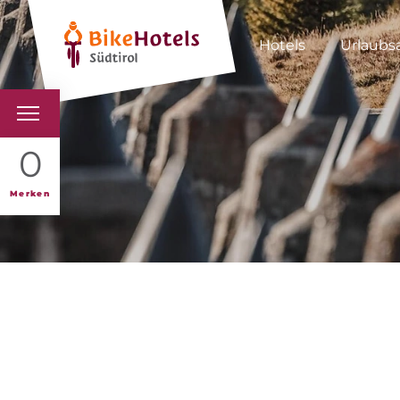
Hotels
Urlaubs
BIKEHOTELS
0
HOTELS & PAKETE
Merken
TOUREN & REVIERE
SÜDTIROL & WIR
SCHLUSSLICHTER