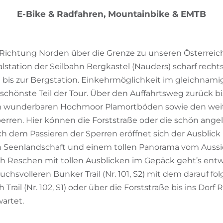
E-Bike & Radfahren, Mountainbike & EMTB
Richtung Norden über die Grenze zu unseren Österrei
lstation der Seilbahn Bergkastel (Nauders) scharf recht
e bis zur Bergstation. Einkehrmöglichkeit im gleichnami
 schönste Teil der Tour. Über den Auffahrtsweg zurück bi
um wunderbaren Hochmoor Plamortböden sowie den weit
ren. Hier können die Forststraße oder die schön angele
h dem Passieren der Sperren eröffnet sich der Ausblic
en Seenlandschaft und einem tollen Panorama vom Aus
ch Reschen mit tollen Ausblicken im Gepäck geht’s ent
ruchsvolleren Bunker Trail (Nr. 101, S2) mit dem darauf f
rail (Nr. 102, S1) oder über die Forststraße bis ins Dorf
artet.