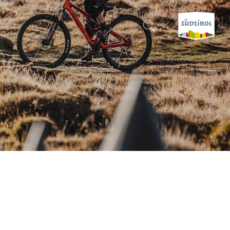
SUCHEN & BUCHEN
ENTDECKE SÜDTIROL
WANN?
-
WOHIN?
WAS?