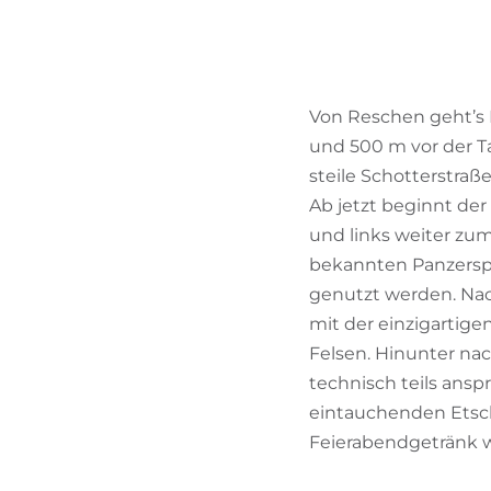
Von Reschen geht’s 
und 500 m vor der Ta
steile Schotterstraß
Ab jetzt beginnt der
und links weiter z
bekannten Panzersper
genutzt werden. Nac
mit der einzigartig
Felsen. Hinunter na
technisch teils ansp
eintauchenden Etsch T
Feierabendgetränk w