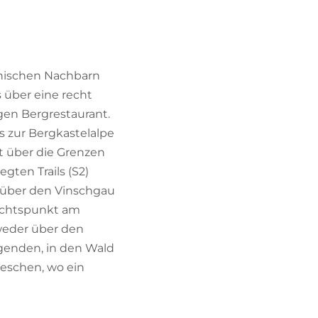
BIKEHOTELS FINDEN
URLAUBSPAKETE
chischen Nachbarn
s über eine recht
gen Bergrestaurant.
s zur Bergkastelalpe
 über die Grenzen
gten Trails (S2)
k über den Vinschgau
sichtspunkt am
weder über den
olgenden, in den Wald
 Reschen, wo ein