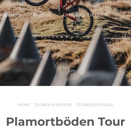
angebote
Buchen
Urlaubsgutscheine
HOME
TOUREN & REVIERE
TOURENZENTRALE
Plamortböden Tour