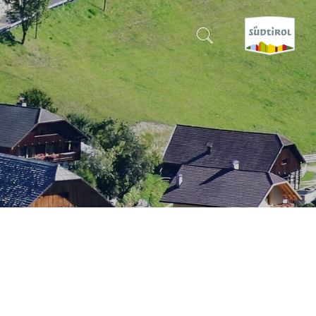
SUCHEN & BUCHEN
ENTDECKE SÜDTIROL
WANN?
-
WOHIN?
WAS?