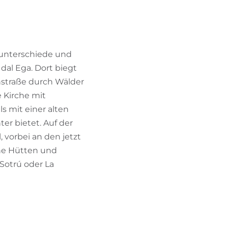
BIKEHOTELS FINDEN
URLAUBSPAKETE
enunterschiede und
dal Ega. Dort biegt
nstraße durch Wälder
 Kirche mit
s mit einer alten
er bietet. Auf der
 vorbei an den jetzt
che Hütten und
-Sotrú oder La