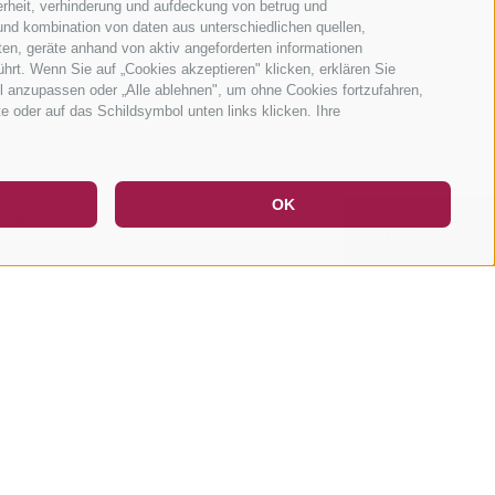
erheit, verhinderung und aufdeckung von betrug und
und kombination von daten aus unterschiedlichen quellen,
ten, geräte anhand von aktiv angeforderten informationen
ührt. Wenn Sie auf „Cookies akzeptieren" klicken, erklären Sie
l anzupassen oder „Alle ablehnen", um ohne Cookies fortzufahren,
te oder auf das Schildsymbol unten links klicken. Ihre
DE
IT
EN
OK
WAS?
WEITER