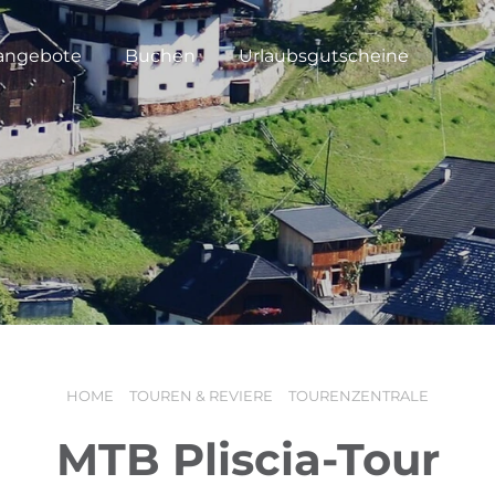
angebote
Buchen
Urlaubsgutscheine
HOME
TOUREN & REVIERE
TOURENZENTRALE
MTB Pliscia-Tour