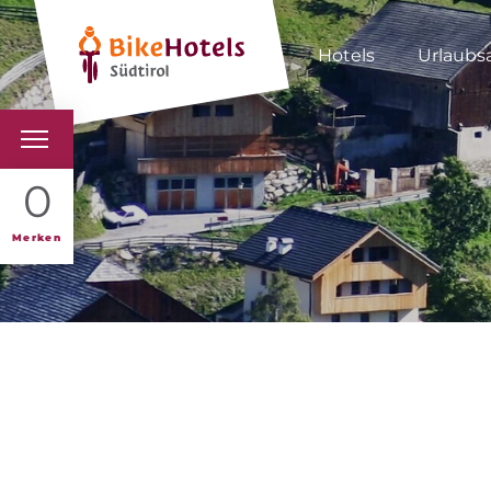
Hotels
Urlaubs
BIKEHOTELS
0
HOTELS & PAKETE
Merken
TOUREN & REVIERE
SÜDTIROL & WIR
SCHLUSSLICHTER