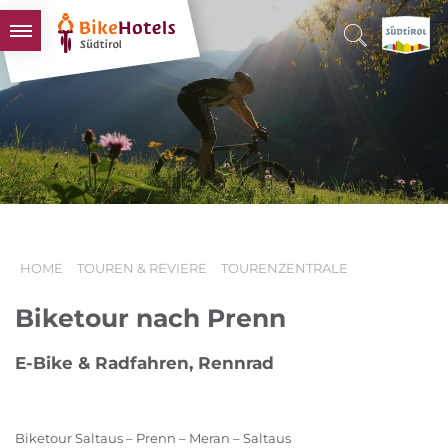
BIKEHOTELS
HOTELS & PAKETE
TOUREN & REVIERE
SÜDTIROL & WIR
SCHLUSSLICHTER
HOME
TOUREN & REVIERE
TOURENZENTRALE
Biketour nach Prenn
E-Bike & Radfahren, Rennrad
Biketour Saltaus – Prenn – Meran – Saltaus