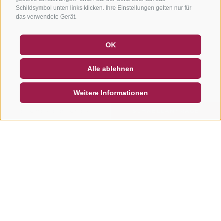
Schildsymbol unten links klicken. Ihre Einstellungen gelten nur für
das verwendete Gerät.
GUTSCHEINE
FAQ - QUALITÄTSGARANTIE
OK
NEWSLETTER
SOCIAL WALL
WETTER
Alle ablehnen
DE
IT
EN
Weitere Informationen
SUCHEN & BUCHEN
SCHNELLANFRAGE